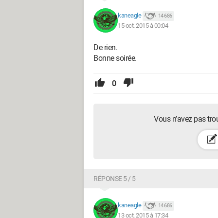
kaneagle
14 686
15 oct. 2015 à 00:04
De rien.
Bonne soirée.
0
Vous n’avez pas tro
RÉPONSE 5 / 5
kaneagle
14 686
13 oct. 2015 à 17:34