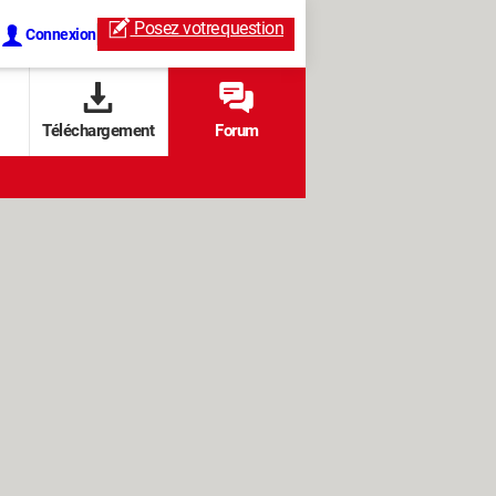
Posez votre
question
Connexion
Téléchargement
Forum