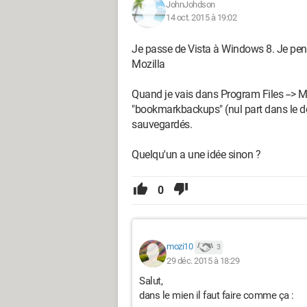
JohnJohdson
14 oct. 2015 à 19:02
Je passe de Vista à Windows 8. Je pens
Mozilla
Quand je vais dans Program Files --> Moz
"bookmarkbackups" (nul part dans le do
sauvegardés.
Quelqu'un a une idée sinon ?
0
mozi10
3
29 déc. 2015 à 18:29
Salut,
dans le mien il faut faire comme ça :