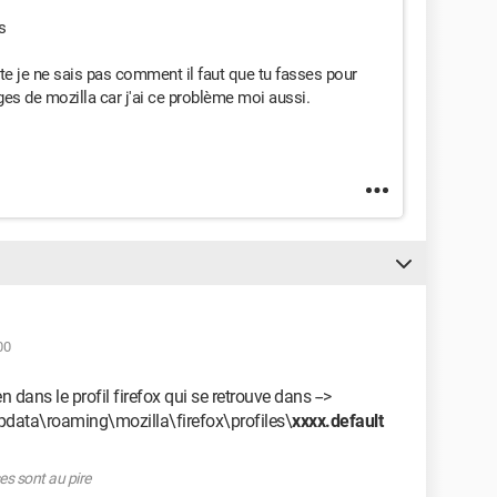
s
te je ne sais pas comment il faut que tu fasses pour
es de mozilla car j'ai ce problème moi aussi.
00
n dans le profil firefox qui se retrouve dans -->
ppdata\roaming\mozilla\firefox\profiles\
xxxx.default
es sont au pire