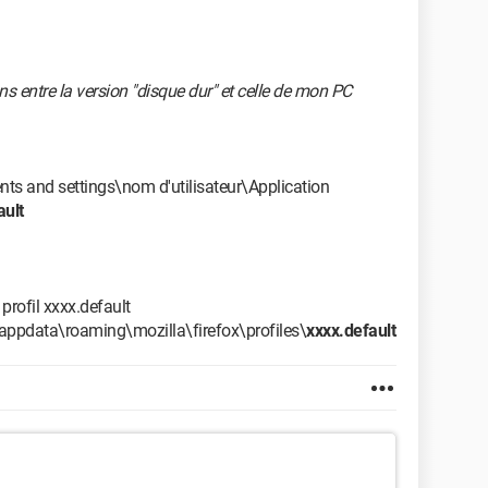
ns entre la version "disque dur" et celle de mon PC
nts and settings\nom d'utilisateur\Application
ault
profil xxxx.default
r\appdata\roaming\mozilla\firefox\profiles\
xxxx.default