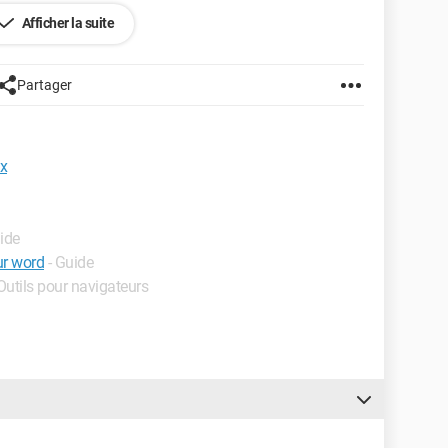
Afficher la suite
Partager
ox
ide
ur word
- Guide
 Outils pour navigateurs