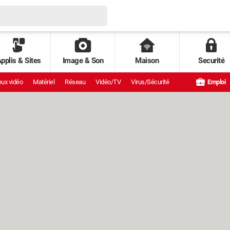
pplis & Sites
Image & Son
Maison
Securité
ux vidéo
Matériel
Réseau
Vidéo/TV
Virus/Sécurité
Emploi