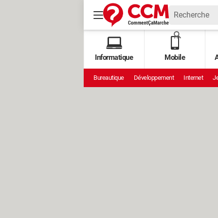
Informatique
Mobile
A
Bureautique
Développement
Internet
Je