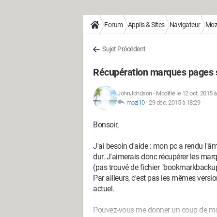
Forum
Applis & Sites
Navigateur
Mozi
Sujet Précédent
Récupération marques pages s
JohnJohdson
-
Modifié le 12 oct. 2015 
mozi10
-
29 déc. 2015 à 18:29
Bonsoir,
J'ai besoin d'aide : mon pc a rendu l'âm
dur. J'aimerais donc récupérer les mar
(pas trouvé de fichier "bookmarkbackup
Par ailleurs, c'est pas les mêmes versio
actuel.
Pouvez-vous me donner un coup de ma