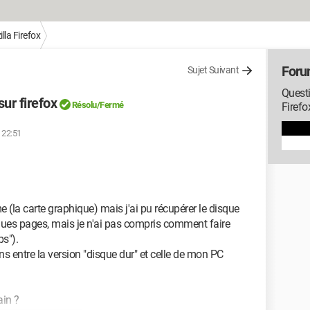
lla Firefox
Foru
Sujet Suivant
Quest
ur firefox
Résolu/Fermé
Firefo
à 22:51
e (la carte graphique) mais j'ai pu récupérer le disque
ques pages, mais je n'ai pas compris comment faire
s").
ns entre la version "disque dur" et celle de mon PC
in ?