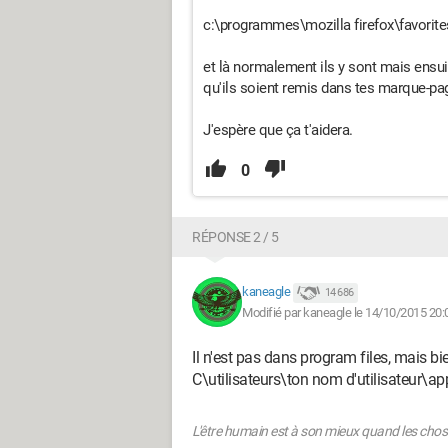
c:\programmes\mozilla firefox\favorite
et là normalement ils y sont mais ensui
qu'ils soient remis dans tes marque-pag
J'espère que ça t'aidera.
0
RÉPONSE 2 / 5
kaneagle
14 686
Modifié par kaneagle le 14/10/2015 20:
Il n'est pas dans program files, mais bie
C\utilisateurs\ton nom d'utilisateur\a
L'être humain est à son mieux quand les chos