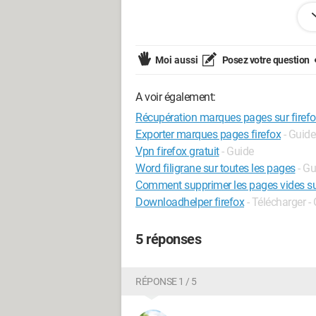
Merci d'avance
Moi aussi
Posez votre question
A voir également:
Récupération marques pages sur firef
Exporter marques pages firefox
- Guide
Vpn firefox gratuit
- Guide
Word filigrane sur toutes les pages
- Gu
Comment supprimer les pages vides s
Downloadhelper firefox
- Télécharger -
5 réponses
RÉPONSE 1 / 5