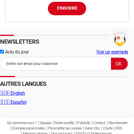
S'INSCRIRE
NEWSLETTERS
Actu du jour
Voir un exemple
AUTRES LANGUES
🇬🇧
English
🇪🇸
Español
Qui sommes-nous ?
L'équipe
Notre société
Publicité
Contact
Recrutement
Données personnelles
Paramétrer les cookies
Gérer Utiq
Charte
RSS
Mentions légales
Groupe Figaro
©2025 CCM Benchmark