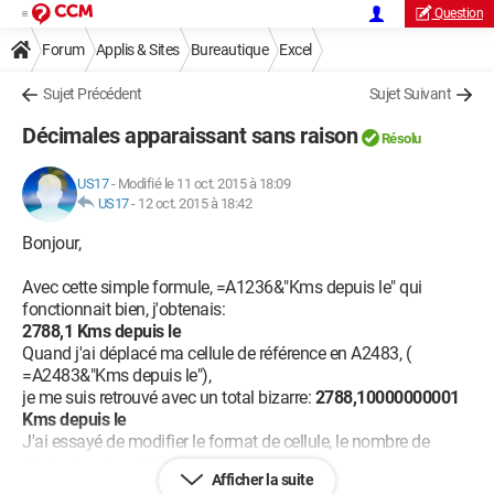
Question
Forum
Applis & Sites
Bureautique
Excel
Sujet Précédent
Sujet Suivant
Décimales apparaissant sans raison
Résolu
US17
-
Modifié le 11 oct. 2015 à 18:09
US17
-
12 oct. 2015 à 18:42
Bonjour,
Avec cette simple formule, =A1236&"Kms depuis le" qui
fonctionnait bien, j'obtenais:
2788,1 Kms depuis le
Quand j'ai déplacé ma cellule de référence en A2483, (
=A2483&"Kms depuis le"),
je me suis retrouvé avec un total bizarre:
2788,10000000001
Kms depuis le
J'ai essayé de modifier le format de cellule, le nombre de
décimales, rien n'y fait.
Afficher la suite