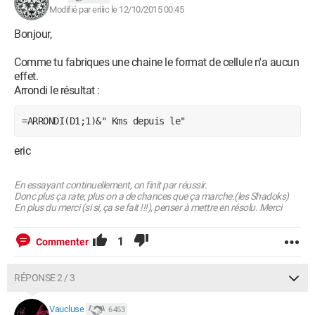
Modifié par eriiic le 12/10/2015 00:45
Bonjour,
Comme tu fabriques une chaine le format de cellule n'a aucun
effet.
Arrondi le résultat :
=ARRONDI(D1;1)&" Kms depuis le"
eric
En essayant continuellement, on finit par réussir.
Donc plus ça rate, plus on a de chances que ça marche.(les Shadoks)
En plus du merci (si si, ça se fait !!!), penser à mettre en résolu. Merci
1
Commenter
RÉPONSE 2 / 3
Vaucluse
6 453