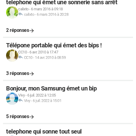
telephone qui émet une sonnerie sans arrêt
calixto
-
6 mars 2016 à 09:18
calixto
-
6 mars 2016 à 20:28
2 réponses
Télépone portable qui émet des bips !
CC10
-
6 avr. 2010 à 17:47
CC10
-
14 avr. 2010 à 08:59
3 réponses
Bonjour, mon Samsung émet un bip
Vivy
-
6 juil. 2022 à 12:05
Vivy
-
6 juil. 2022 à 15:01
5 réponses
telephone qui sonne tout seul