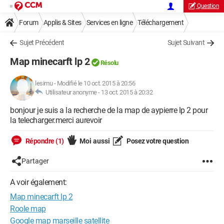
Question
Forum
Applis & Sites
Services en ligne
Téléchargement
Sujet Précédent
Sujet Suivant
Map minecarft lp 2
Résolu
lesimu
-
Modifié le 10 oct. 2015 à 20:56
Utilisateur anonyme -
13 oct. 2015 à 20:32
bonjour je suis a la recherche de la map de aypierre lp 2 pour
la telecharger.merci aurevoir
Répondre (1)
Moi aussi
Posez votre question
Partager
A voir également:
Map minecarft lp 2
Roole map
Google map marseille satellite