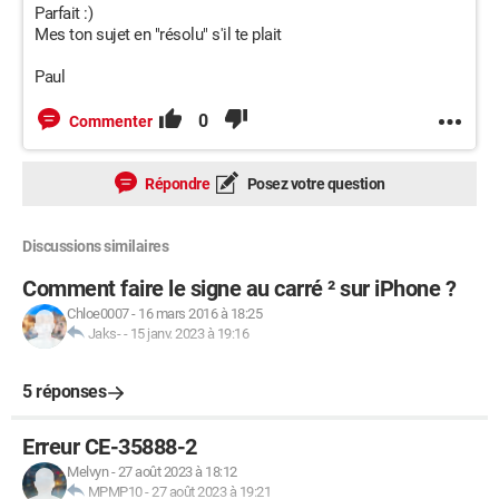
Parfait :)
Mes ton sujet en "résolu" s'il te plait
Paul
0
Commenter
Répondre
Posez votre question
Discussions similaires
Comment faire le signe au carré ² sur iPhone ?
Chloe0007
-
16 mars 2016 à 18:25
Jaks-
-
15 janv. 2023 à 19:16
5 réponses
Erreur CE-35888-2
Melvyn
-
27 août 2023 à 18:12
MPMP10
-
27 août 2023 à 19:21