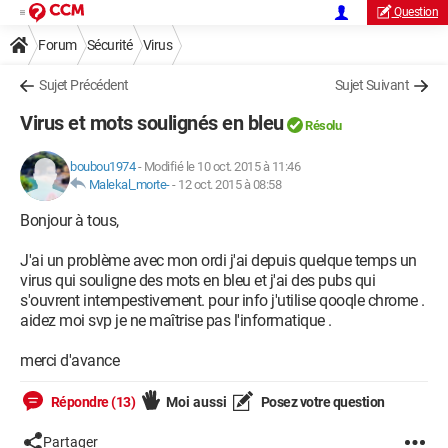
Question
Forum
Sécurité
Virus
Sujet Précédent
Sujet Suivant
Virus et mots soulignés en bleu
Résolu
boubou1974
-
Modifié le 10 oct. 2015 à 11:46
Malekal_morte-
-
12 oct. 2015 à 08:58
Bonjour à tous,
J'ai un problème avec mon ordi j'ai depuis quelque temps un
virus qui souligne des mots en bleu et j'ai des pubs qui
s'ouvrent intempestivement. pour info j'utilise qooqle chrome .
aidez moi svp je ne maîtrise pas l'informatique .
merci d'avance
Répondre (13)
Moi aussi
Posez votre question
Partager