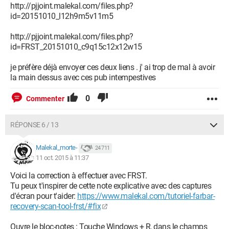
http://pjjoint.malekal.com/files.php?
id=20151010_l12h9m5v11m5
http://pjjoint.malekal.com/files.php?
id=FRST_20151010_c9q15c12x12w15
je préfère déjà envoyer ces deux liens . j' ai trop de mal à avoir
la main dessus avec ces pub intempestives
0
Commenter
RÉPONSE 6 / 13
Malekal_morte-
24 711
11 oct. 2015 à 11:37
Voici la correction à effectuer avec FRST.
Tu peux t'inspirer de cette note explicative avec des captures
d'écran pour t'aider:
https://www.malekal.com/tutoriel-farbar-
recovery-scan-tool-frst/#fix
Ouvre le bloc-notes : Touche Windows + R, dans le champs