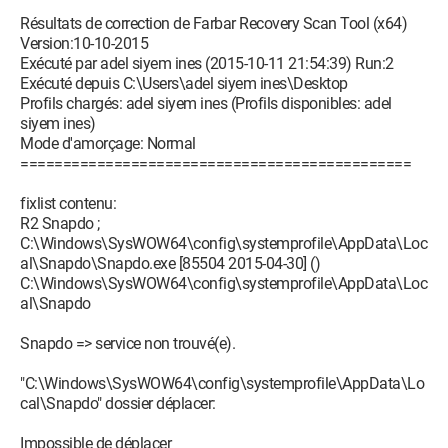
Résultats de correction de Farbar Recovery Scan Tool (x64)
Version:10-10-2015
Exécuté par adel siyem ines (2015-10-11 21:54:39) Run:2
Exécuté depuis C:\Users\adel siyem ines\Desktop
Profils chargés: adel siyem ines (Profils disponibles: adel
siyem ines)
Mode d'amorçage: Normal
==============================================
fixlist contenu:
R2 Snapdo ;
C:\Windows\SysWOW64\config\systemprofile\AppData\Loc
al\Snapdo\Snapdo.exe [85504 2015-04-30] ()
C:\Windows\SysWOW64\config\systemprofile\AppData\Loc
al\Snapdo
Snapdo => service non trouvé(e).
"C:\Windows\SysWOW64\config\systemprofile\AppData\Lo
cal\Snapdo" dossier déplacer:
Impossible de déplacer