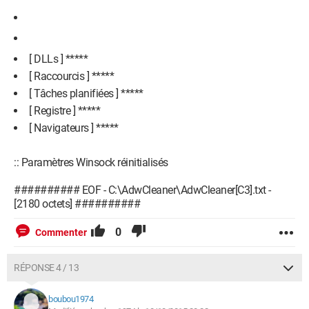
[ DLLs ] *****
[ Raccourcis ] *****
[ Tâches planifiées ] *****
[ Registre ] *****
[ Navigateurs ] *****
:: Paramètres Winsock réinitialisés
########## EOF - C:\AdwCleaner\AdwCleaner[C3].txt -
[2180 octets] ##########
0
Commenter
RÉPONSE 4 / 13
boubou1974