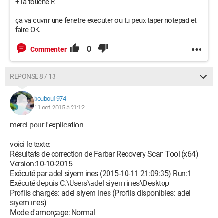
+ la touche R
ça va ouvrir une fenetre exécuter ou tu peux taper notepad et
faire OK.
0
Commenter
RÉPONSE 8 / 13
boubou1974
11 oct. 2015 à 21:12
merci pour l'explication
voici le texte:
Résultats de correction de Farbar Recovery Scan Tool (x64)
Version:10-10-2015
Exécuté par adel siyem ines (2015-10-11 21:09:35) Run:1
Exécuté depuis C:\Users\adel siyem ines\Desktop
Profils chargés: adel siyem ines (Profils disponibles: adel
siyem ines)
Mode d'amorçage: Normal