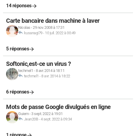
14 réponses
Carte bancaire dans machine à laver
Nicolas
-
29 nov. 2008 à 17:31
kusanagi79
-
10 juil. 2022 à 00:49
5 réponses
Softonic,est-ce un virus ?
techmel1
-
8 avr. 2014 à 18:11
techmel1
-
8 avr. 2014 à 18:22
6 réponses
Mots de passe Google divulgués en ligne
Guiem
-
3 sept. 2022 à 19:01
Jean20B
-
4 sept. 2022 à 09:34
1 réponse