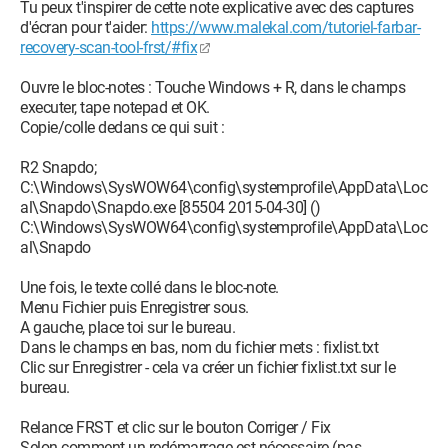
Tu peux t'inspirer de cette note explicative avec des captures
d'écran pour t'aider:
https://www.malekal.com/tutoriel-farbar-
recovery-scan-tool-frst/#fix
Ouvre le bloc-notes : Touche Windows + R, dans le champs
executer, tape notepad et OK.
Copie/colle dedans ce qui suit :
R2 Snapdo;
C:\Windows\SysWOW64\config\systemprofile\AppData\Loc
al\Snapdo\Snapdo.exe [85504 2015-04-30] ()
C:\Windows\SysWOW64\config\systemprofile\AppData\Loc
al\Snapdo
Une fois, le texte collé dans le bloc-note.
Menu Fichier puis Enregistrer sous.
A gauche, place toi sur le bureau.
Dans le champs en bas, nom du fichier mets : fixlist.txt
Clic sur Enregistrer - cela va créer un fichier fixlist.txt sur le
bureau.
Relance FRST et clic sur le bouton Corriger / Fix
Selon comment un redémarrage est nécessaire (pas