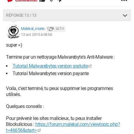
Commenter
RÉPONSE 13 / 13
Malekal_morte-
24 711
12 oct. 2015 à 08:58
super =)
Termine par un nettoyage Malwarebyte's Anti-Malware :
Tutorial Malwarebytes version gratuite
Tutorial Malwarebytes version payante
Voila, c'est terminé, tu peux supprimer les programmes
utilisés.
Quelques conseils :
Pour prévenir les sites malicieux, tu peux installer
Blockulicious :
https://forum.malekal.com/viewtopic.php?
t=46656&start=