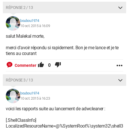
RÉPONSE 2 / 13
boubou1974
10 oct. 2015 à 16:09
salut Malekal morte,
merci d'avoir répondu si rapidement. Bon je me lance et je te
tiens au courant
0
Commenter
RÉPONSE 3 / 13
boubou1974
10 oct. 2015 à 16:23
voici les rapports suite au lancement de adwcleaner :
[.ShellClassInfo]
LocalizedResourceName=@%SystemRoot%\system32\shell3