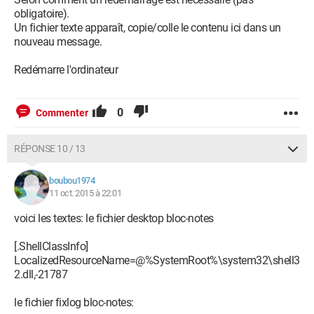
obligatoire).
Un fichier texte apparaît, copie/colle le contenu ici dans un
nouveau message.
Redémarre l'ordinateur
0
Commenter
RÉPONSE 10 / 13
boubou1974
11 oct. 2015 à 22:01
voici les textes: le fichier desktop bloc-notes
[.ShellClassInfo]
LocalizedResourceName=@%SystemRoot%\system32\shell3
2.dll,-21787
le fichier fixlog bloc-notes: