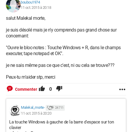
boubou1974
11 oct. 2015 à 20:18
salut Malekal morte,
je suis désolé mais je n'y comprends pas grand chose sur
concernant:
"Ouvre le bloc-notes : Touche Windows + R, dans le champs
executer, tape notepad et OK".
je ne sais même pas ce que c'est, ni ou cela se trouve???
Peux-tu m'aider stp, merci
0
Commenter
Malekal_morte-
24 711
11 oct. 2015 à 20:20
La touche Windows à gauche de la barre d'espace sur ton
clavier