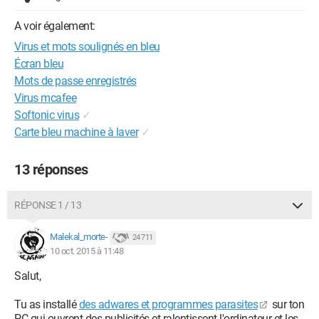
A voir également:
Virus et mots soulignés en bleu
Écran bleu
Mots de passe enregistrés
Virus mcafee
Softonic virus
✓
Carte bleu machine à laver
✓
13 réponses
RÉPONSE 1 / 13
Malekal_morte-
24 711
10 oct. 2015 à 11:48
Salut,
Tu as installé
des adwares et programmes parasites
sur ton
PC qui ouvrent des publicités et ralentissent l'ordinateur et les