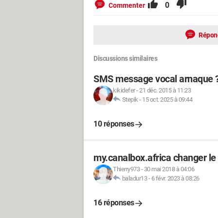
0
Commenter
Répon
Discussions similaires
SMS message vocal arnaque 
kikidefer
-
21 déc. 2015 à 11:23
Stepik
-
15 oct. 2025 à 09:44
10 réponses
my.canalbox.africa changer le
Thierry973
-
30 mai 2018 à 04:06
baladur13
-
6 févr. 2023 à 08:26
16 réponses