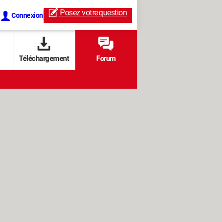
Posez votre
question
Connexion
Téléchargement
Forum