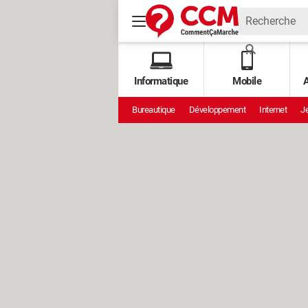
Informatique
Mobile
A
Bureautique
Développement
Internet
Je