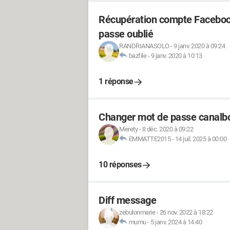
Récupération compte Faceboo
passe oublié
RANDRIANASOLO
-
9 janv. 2020 à 09:24
bazfile
-
9 janv. 2020 à 10:13
1 réponse
Changer mot de passe canalbo
Merety
-
8 déc. 2020 à 09:22
EMMATTE2015
-
14 juil. 2025 à 00:00
10 réponses
Diff message
zebulonmarie
-
26 nov. 2022 à 18:22
mumu
-
5 janv. 2024 à 14:40