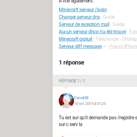
A voir également:
Minecraft serveur /login
Changer serveur dns
- Guide
Serveur de reception mail
- Guide
Aucun serveur dhcp n'a été trouvé
-
For
Minecraft gratuit
- Télécharger - Stratég
Serveur diff message
✓
-
Forum iPhon
1 réponse
RÉPONSE 1 / 1
Coco428
10 oct. 2015 à 01:23
Tu est sur qu'il demande pas /registre e
sur c serv la