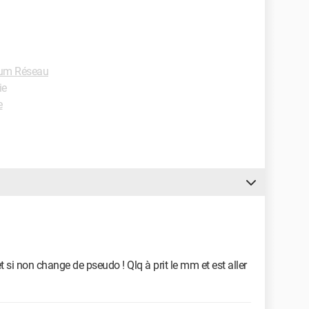
um Réseau
ie
e
t si non change de pseudo ! Qlq à prit le mm et est aller