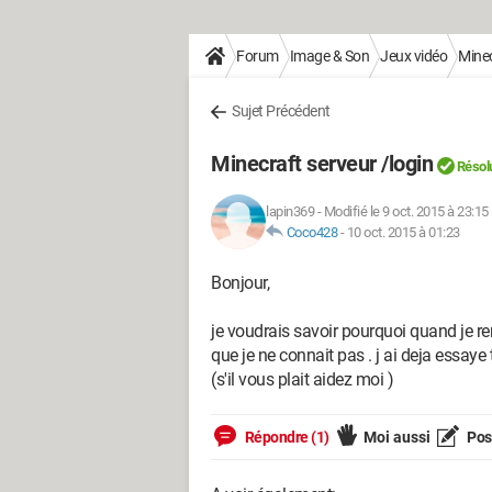
Forum
Image & Son
Jeux vidéo
Minec
Sujet Précédent
Minecraft serveur /login
Résol
lapin369
-
Modifié le 9 oct. 2015 à 23:15
Coco428
-
10 oct. 2015 à 01:23
Bonjour,
je voudrais savoir pourquoi quand je 
que je ne connait pas . j ai deja essay
(s'il vous plait aidez moi )
Répondre (1)
Moi aussi
Pose