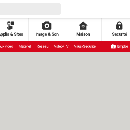
pplis & Sites
Image & Son
Maison
Securité
ux vidéo
Matériel
Réseau
Vidéo/TV
Virus/Sécurité
Emploi