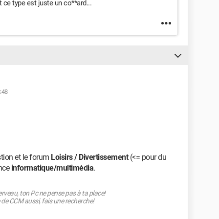
 ce type est juste un co**ard...
:48
stion et le forum
Loisirs / Divertissement
(<= pour du
ance
informatique/multimédia
.
rveau, ton Pc ne pense pas à ta place!
 de CCM aussi, fais une recherche!