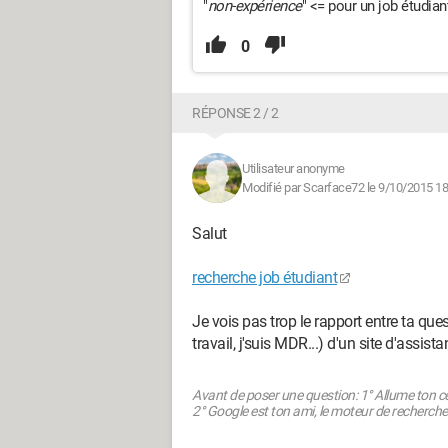
"
non-expérience
" <= pour un job étudiant
0
RÉPONSE 2 / 2
Utilisateur anonyme
Modifié par Scarface72 le 9/10/2015 18
Salut
recherche job étudiant
Je vois pas trop le rapport entre ta que
travail, j'suis MDR...) d'un site d'assist
Avant de poser une question: 1° Allume ton ce
2° Google est ton ami, le moteur de recherche