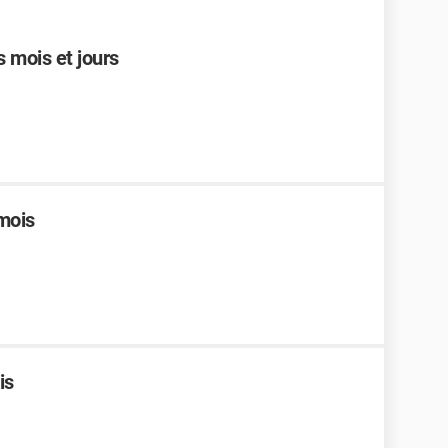
s mois et jours
 mois
is