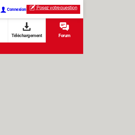
Posez votre
question
Connexion
Téléchargement
Forum