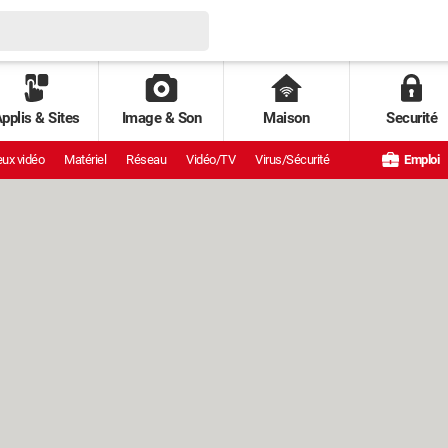
pplis & Sites
Image & Son
Maison
Securité
ux vidéo
Matériel
Réseau
Vidéo/TV
Virus/Sécurité
Emploi