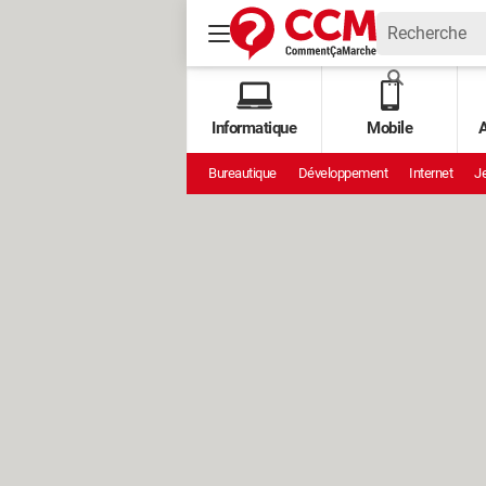
Informatique
Mobile
A
Bureautique
Développement
Internet
Je