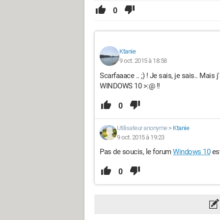
0
Ktanie
9 oct. 2015 à 18:58
Scarfaaace .. ;) ! Je sais, je sais.. Mai
WINDOWS 10 >:@ !!
0
Utilisateur anonyme
>
Ktanie
9 oct. 2015 à 19:23
Pas de soucis, le forum
Windows 10
est
0