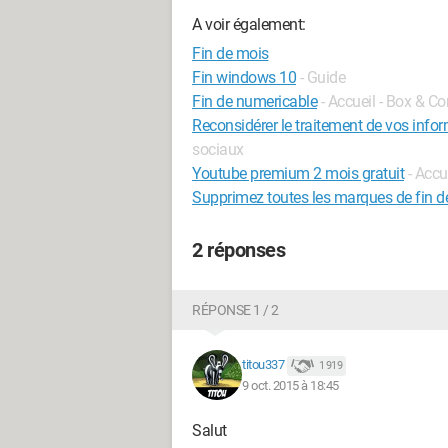
A voir également:
Fin de mois
Fin windows 10
- Guide
Fin de numericable
- Accueil - Box & C
Reconsidérer le traitement de vos infor
sociaux
Youtube premium 2 mois gratuit
- Accu
Supprimez toutes les marques de fin 
2 réponses
RÉPONSE 1 / 2
titou337
1 919
9 oct. 2015 à 18:45
Salut