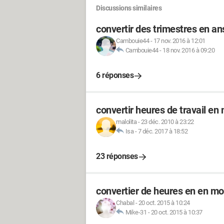
Discussions similaires
convertir des trimestres en an
Cambouie44
-
17 nov. 2016 à 12:01
Cambouie44
-
18 nov. 2016 à 09:20
6 réponses
convertir heures de travail en
malolita
-
23 déc. 2010 à 23:22
Isa
-
7 déc. 2017 à 18:52
23 réponses
convertier de heures en en mo
Chabal
-
20 oct. 2015 à 10:24
Mike-31
-
20 oct. 2015 à 10:37