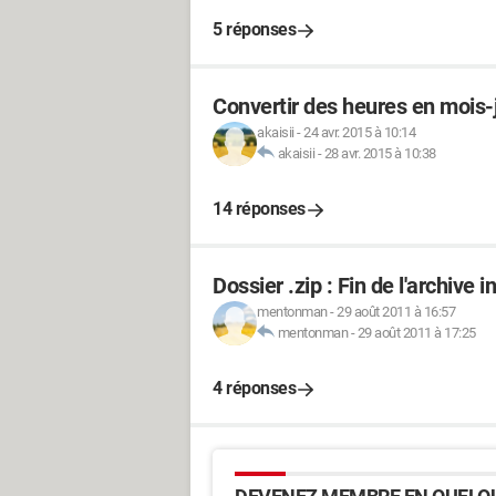
5 réponses
Convertir des heures en mois-
akaisii
-
24 avr. 2015 à 10:14
akaisii
-
28 avr. 2015 à 10:38
14 réponses
Dossier .zip : Fin de l'archive 
mentonman
-
29 août 2011 à 16:57
mentonman
-
29 août 2011 à 17:25
4 réponses