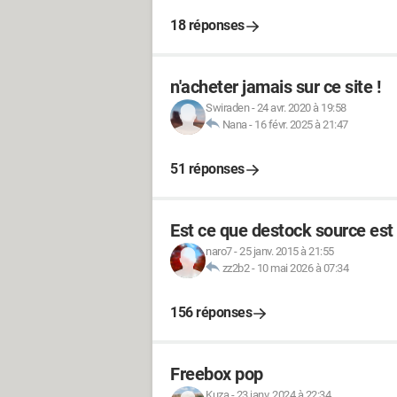
18 réponses
n'acheter jamais sur ce site !
Swiraden
-
24 avr. 2020 à 19:58
Nana
-
16 févr. 2025 à 21:47
51 réponses
Est ce que destock source est 
naro7
-
25 janv. 2015 à 21:55
zz2b2
-
10 mai 2026 à 07:34
156 réponses
Freebox pop
Kuza
-
23 janv. 2024 à 22:34