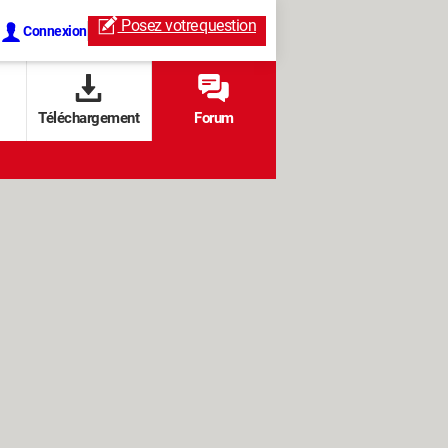
Posez votre
question
Connexion
Téléchargement
Forum