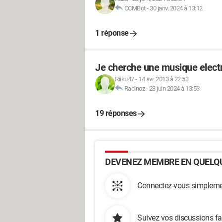
CCMBot
-
30 janv. 2024 à 13:12
1 réponse
Je cherche une musique elect
Riiku47
-
14 avr. 2013 à 22:53
Radinoz
-
28 juin 2024 à 13:53
19 réponses
DEVENEZ MEMBRE EN QUELQU
Connectez-vous simplemen
Suivez vos discussions fa