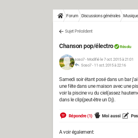
Forum
Discussions générales
Musique 
Sujet Précédent
Chanson pop/électro
Résolu
soso7
-
Modifié le 7 oct. 2015 à 21:01
Soso7 -
11 oct. 2015 à 22:16
Samedi soir étant posé dans un bar j'ai r
une fête dans une maison avec une pisc
voir la piscine vu du ciel(assez hautem
dans le clip(peut-être un Dj).
Répondre (1)
Moi aussi
Pose
A voir également: