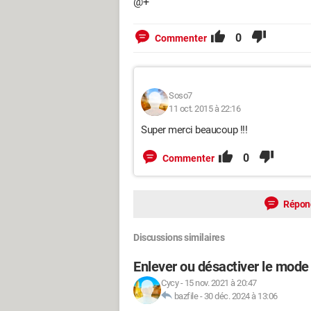
@+
0
Commenter
Soso7
11 oct. 2015 à 22:16
Super merci beaucoup !!!
0
Commenter
Répon
Discussions similaires
Enlever ou désactiver le mode
Cycy
-
15 nov. 2021 à 20:47
bazfile
-
30 déc. 2024 à 13:06