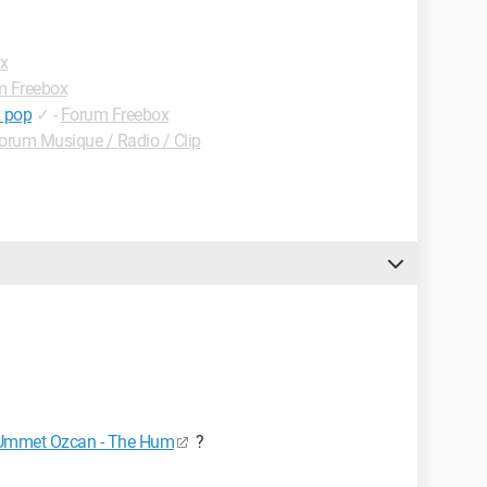
x
m Freebox
x pop
✓
-
Forum Freebox
orum Musique / Radio / Clip
s Ummet Ozcan - The Hum
?