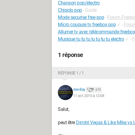
Chanson pop/électro
Chipolo pop
- Guide
Mode securise free pop
-
Forum Freebo
Micro coupure tv freebox pop
✓
-
Foru
Allumer tv avec télécommande freebo
Musique tu tu tu lu tu tu tu electro
✓
-
F
1 réponse
RÉPONSE 1 / 1
deediay
674
11 oct. 2015 à 12:08
Salut,
peut être
Dimitri Vegas & Like Mike v