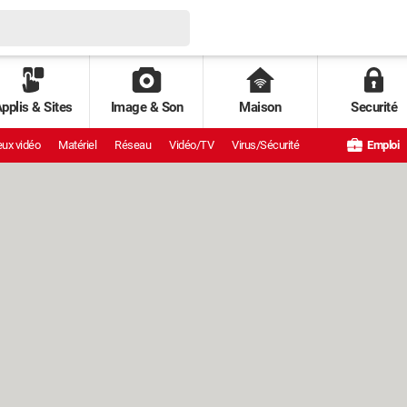
pplis & Sites
Image & Son
Maison
Securité
ux vidéo
Matériel
Réseau
Vidéo/TV
Virus/Sécurité
Emploi