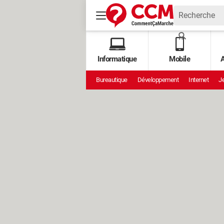
Informatique
Mobile
A
Bureautique
Développement
Internet
Je