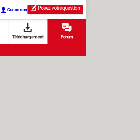
Posez votre
question
Connexion
Téléchargement
Forum