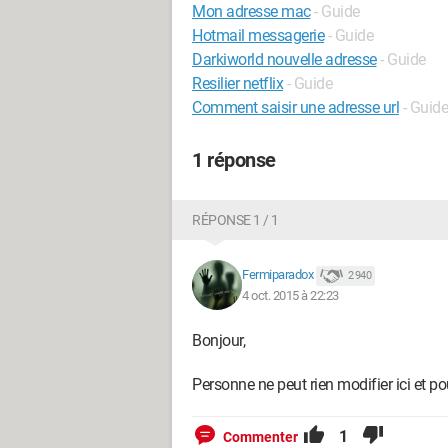
Mon adresse mac
- Guide
Hotmail messagerie
- Guide
Darkiworld nouvelle adresse
- Guide
Resilier netflix
- Guide
Comment saisir une adresse url
- Guide
1 réponse
RÉPONSE 1 / 1
Fermiparadox
2 940
4 oct. 2015 à 22:23
Bonjour,
Personne ne peut rien modifier ici et pou
1
Commenter