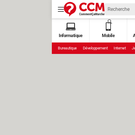
Informatique
Mobile
A
Bureautique
Développement
Internet
Je