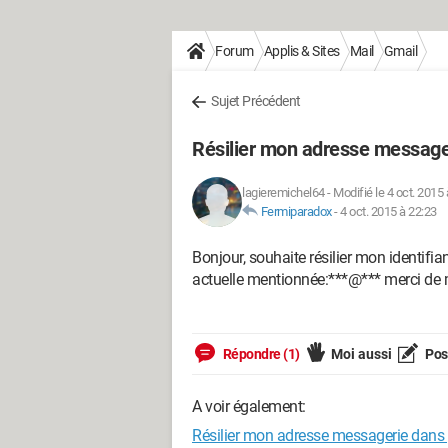
Forum
Applis & Sites
Mail
Gmail
Sujet Précédent
Résilier mon adresse messager
lagieremichel64
-
Modifié le 4 oct. 2015 
Fermiparadox
-
4 oct. 2015 à 22:23
Bonjour, souhaite résilier mon identifia
actuelle mentionnée:***@*** merci de m
Répondre (1)
Moi aussi
Pose
A voir également:
Résilier mon adresse messagerie dans 