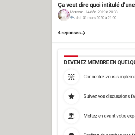
Ça veut dire quoi intitulé d’un
Mousse
-
14 déc. 2019 à 20:38
did
-
31 mars 2020 à 21:00
4 réponses
DEVENEZ MEMBRE EN QUELQU
Connectez-vous simplemen
Suivez vos discussions fa
Mettez en avant votre exp