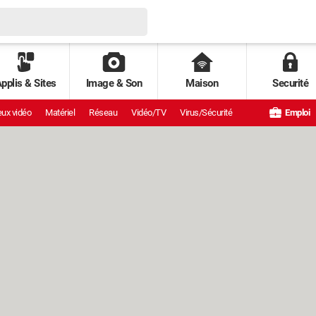
pplis & Sites
Image & Son
Maison
Securité
ux vidéo
Matériel
Réseau
Vidéo/TV
Virus/Sécurité
Emploi