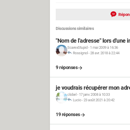
Répon
Discussions similaires
"Nom de l'adresse" lors d'une i
ScarexStupid
-
1 mai 2009 à 16:36
Rossignol
-
28 avr. 2018 à 22:44
9 réponses
je voudrais récupérer mon adr
clobel
-
17 janv. 2008 à 10:33
Lucio
-
23 août 2021 à 20:42
19 réponses