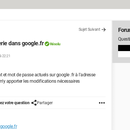
Foru
Sujet Suivant
Quest
ie dans google.fr
Résolu
à 22:21
nt et mot de passe actuels sur google .fr à l'adresse
'y apporter les modifications nécessaires
z votre question
Partager
google.fr