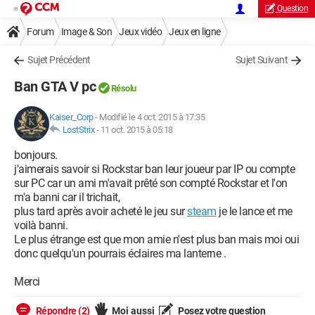
Question
Forum
Image & Son
Jeux vidéo
Jeux en ligne
Sujet Précédent
Sujet Suivant
Ban GTA V pc
Résolu
Kaiser_Corp
-
Modifié le 4 oct. 2015 à 17:35
LostStrix
-
11 oct. 2015 à 05:18
bonjours.
j'aimerais savoir si Rockstar ban leur joueur par IP ou compte
sur PC car un ami m'avait prêté son compté Rockstar et l'on
m'a banni car il trichait,
plus tard après avoir acheté le jeu sur
steam
je le lance et me
voilà banni.
Le plus étrange est que mon amie n'est plus ban mais moi oui
donc quelqu'un pourrais éclaires ma lanterne .
Merci
Répondre (2)
Moi aussi
Posez votre question