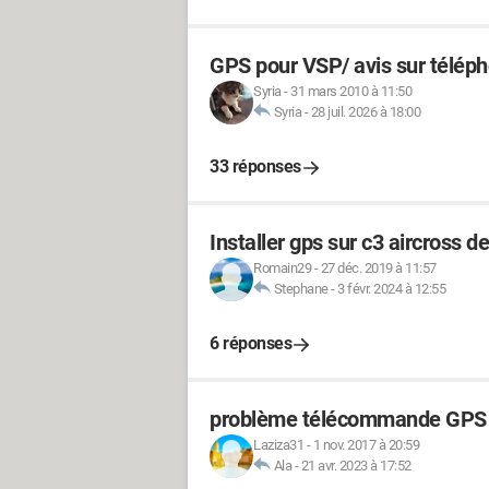
GPS pour VSP/ avis sur téléph
Syria
-
31 mars 2010 à 11:50
Syria
-
28 juil. 2026 à 18:00
33 réponses
Installer gps sur c3 aircross d
Romain29
-
27 déc. 2019 à 11:57
Stephane
-
3 févr. 2024 à 12:55
6 réponses
problème télécommande GPS
Laziza31
-
1 nov. 2017 à 20:59
Ala
-
21 avr. 2023 à 17:52