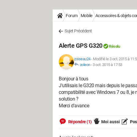
Forum
Mobile
Accessoires & objets c
Sujet Précédent
Alerte GPS G320
Résolu
zoiseau24
-
Modifié le 3 oct. 2015 à 11:
zoleon
-
3 oct. 2015 à 17:53
Bonjour à tous
J'utilisais le G320 mais depuis le pas
compatibilité avec Windows 7 ou 8, je n'
solution ?
Merci d'avance
Répondre (1)
Moi aussi
Pose