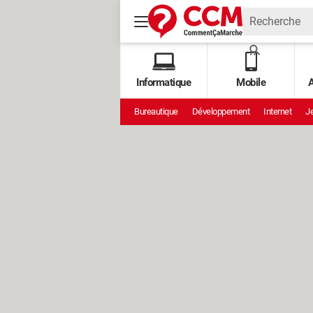
Informatique
Mobile
A
Bureautique
Développement
Internet
Je