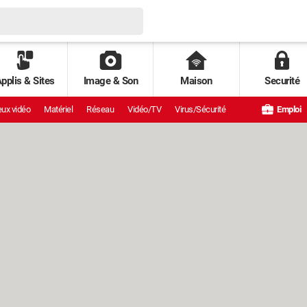
pplis & Sites
Image & Son
Maison
Securité
ux vidéo
Matériel
Réseau
Vidéo/TV
Virus/Sécurité
Emploi