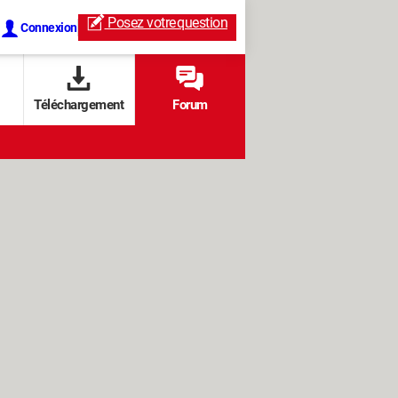
Posez votre
question
Connexion
Téléchargement
Forum