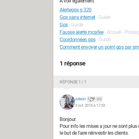
A voir également:
Alertegps g 320
Gps sans internet
- Guide
Gps
- Guide
Fausse alerte mcafee
- Accueil - Pirata
Coordonnées gps
- Guide
Comment envoyer un point gps par sm
1 réponse
RÉPONSE 1 / 1
zoleon
250
3 oct. 2015 à 17:53
Bonjour.
Pour info les mises a jour ne sont plus 
le but de faire réinvestir les clients.