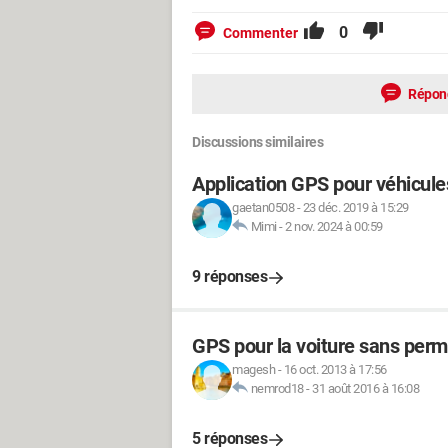
0
Commenter
Répon
Discussions similaires
Application GPS pour véhicule
gaetan0508
-
23 déc. 2019 à 15:29
Mimi
-
2 nov. 2024 à 00:59
9 réponses
GPS pour la voiture sans perm
magesh
-
16 oct. 2013 à 17:56
nemrod18
-
31 août 2016 à 16:08
5 réponses