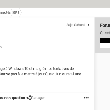
onnectés
GPS
For
Sujet Suivant
Questi
55
sage à Windows 10 et malgré mes tentatives de
arrive pas à le mettre à jour.Quelqu'un aurait-il une
z votre question
Partager