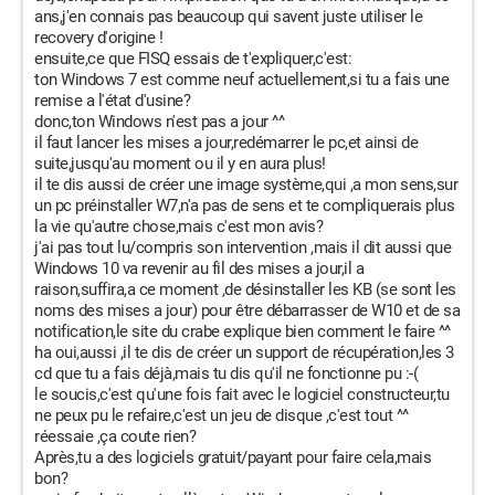
ans,j'en connais pas beaucoup qui savent juste utiliser le
recovery d'origine !
ensuite,ce que FISQ essais de t'expliquer,c'est:
ton Windows 7 est comme neuf actuellement,si tu a fais une
remise a l'état d'usine?
donc,ton Windows n'est pas a jour ^^
il faut lancer les mises a jour,redémarrer le pc,et ainsi de
suite,jusqu'au moment ou il y en aura plus!
il te dis aussi de créer une image système,qui ,a mon sens,sur
un pc préinstaller W7,n'a pas de sens et te compliquerais plus
la vie qu'autre chose,mais c'est mon avis?
j'ai pas tout lu/compris son intervention ,mais il dit aussi que
Windows 10 va revenir au fil des mises a jour,il a
raison,suffira,a ce moment ,de désinstaller les KB (se sont les
noms des mises a jour) pour être débarrasser de W10 et de sa
notification,le site du crabe explique bien comment le faire ^^
ha oui,aussi ,il te dis de créer un support de récupération,les 3
cd que tu a fais déjà,mais tu dis qu'il ne fonctionne pu :-(
le soucis,c'est qu'une fois fait avec le logiciel constructeur,tu
ne peux pu le refaire,c'est un jeu de disque ,c'est tout ^^
réessaie ,ça coute rien?
Après,tu a des logiciels gratuit/payant pour faire cela,mais
bon?