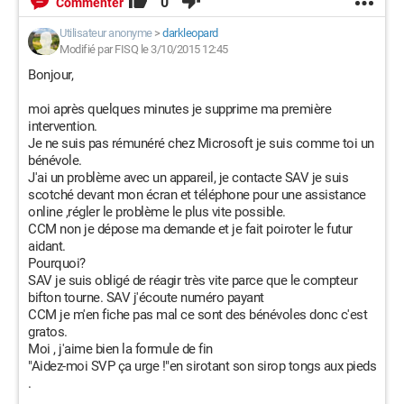
0
Commenter
Utilisateur anonyme
>
darkleopard
Modifié par FISQ le 3/10/2015 12:45
Bonjour,
moi après quelques minutes je supprime ma première
intervention.
Je ne suis pas rémunéré chez Microsoft je suis comme toi un
bénévole.
J'ai un problème avec un appareil, je contacte SAV je suis
scotché devant mon écran et téléphone pour une assistance
online ,régler le problème le plus vite possible.
CCM non je dépose ma demande et je fait poiroter le futur
aidant.
Pourquoi?
SAV je suis obligé de réagir très vite parce que le compteur
bifton tourne. SAV j'écoute numéro payant
CCM je m'en fiche pas mal ce sont des bénévoles donc c'est
gratos.
Moi , j'aime bien la formule de fin
"Aidez-moi SVP ça urge !"en sirotant son sirop tongs aux pieds
.