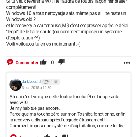
Si tu veux revenir a W7,il te faudra de toutes façon réinstaller
complétement!
Windows 10 a tout nettoyer,je sais même pas si il te reste un
Windows.old ?
et le recovery a sauter aussi,M$ c'est empresser après le délai
"légal" de le faire sauter(ou comment imposer un système
d'exploitation ^^)
Voili voilou,ou tu en es maintenant :-(
0
Commenter
darkleopard
1 184
3 oct. 2015 à 11:30
Ah oui c'est vrai que cette foutue touche f9 est inopérante
avec w10....
Je m'y habitue pas encore.
Parce que ma touche zéro sur mon Toshiba fonctionne, enfin
la recovery a disparu après l'upgrade étrangement.!!!
Comment imposer un système d'exploitation, comme tu dis...