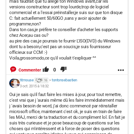
mais faudrait que tu allège ton Windows avant,car les
versions constructeur sont trop lourde,trop de logiciel
commercial et a l'essai préinstaller,je suis sur que ton disque
C: fait actuellement 50/60GO ,sans y avoir ajouter de
programme,non?
Dans ton cas,je préfère te conseiller d'acheter les supports
chez Acer,au cas ou?
au pire des cas,je pourrais te fournir L'ISO(DVD) du Windows
dont tu a besoin,c'est pas un soucis,je suis fournisseur
officieux sur CCM :-)
Voila,grossomodo,ce qu'il voulait t'expliquer ^^
0
Commenter
titmouse
>
tontonsebastien
16
3 oct. 2015 à 18:32
Oui je sais qu'il faut faire les mises à jour, pour tout remettre,
c'est vrai que j 'aurais même dû les faire immédiatement mais
j 'avais besoin de word, j'ai donc commencé par réinstaller
microsoft office, maintenant c'est ok, je suis en train de faire
les MAJ, merci de ta traduction et du compliment lol. En fait je
suis très curieuse et je pose beaucoup de questions sur les
choses qui m'intéressent et à force de poser des questions