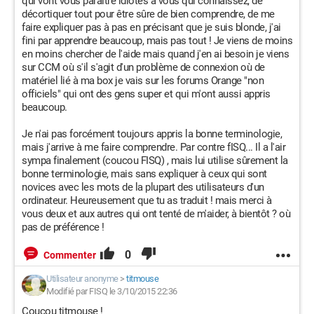
qui vont vous paraître idiotes à vous qui connaissez, de
décortiquer tout pour être sûre de bien comprendre, de me
faire expliquer pas à pas en précisant que je suis blonde, j'ai
fini par apprendre beaucoup, mais pas tout ! Je viens de moins
en moins chercher de l'aide mais quand j'en ai besoin je viens
sur CCM où s'il s'agit d'un problème de connexion où de
matériel lié à ma box je vais sur les forums Orange "non
officiels" qui ont des gens super et qui m'ont aussi appris
beaucoup.
Je n'ai pas forcément toujours appris la bonne terminologie,
mais j'arrive à me faire comprendre. Par contre fISQ... Il a l'air
sympa finalement (coucou FISQ) , mais lui utilise sûrement la
bonne terminologie, mais sans expliquer à ceux qui sont
novices avec les mots de la plupart des utilisateurs d'un
ordinateur. Heureusement que tu as traduit ! mais merci à
vous deux et aux autres qui ont tenté de m'aider, à bientôt ? où
pas de préférence !
0
Commenter
Utilisateur anonyme
>
titmouse
Modifié par FISQ le 3/10/2015 22:36
Coucou titmouse !