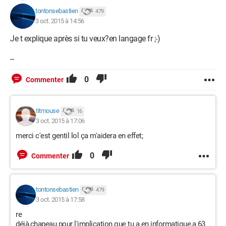
tontonsebastien
479
3 oct. 2015 à 14:56
Je t explique après si tu veux?en langage fr ;-)
--
0
Commenter
titmouse
16
3 oct. 2015 à 17:06
merci c'est gentil lol ça m'aidera en effet;
0
Commenter
tontonsebastien
479
3 oct. 2015 à 17:58
re
déjà,chapeau pour l'implication que tu a en informatique,a 63