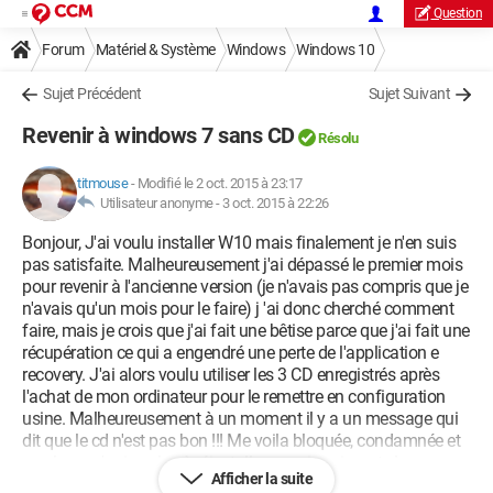
Question
Forum
Matériel & Système
Windows
Windows 10
Sujet Précédent
Sujet Suivant
Revenir à windows 7 sans CD
Résolu
titmouse
-
Modifié le 2 oct. 2015 à 23:17
Utilisateur anonyme -
3 oct. 2015 à 22:26
Bonjour, J'ai voulu installer W10 mais finalement je n'en suis
pas satisfaite. Malheureusement j'ai dépassé le premier mois
pour revenir à l'ancienne version (je n'avais pas compris que je
n'avais qu'un mois pour le faire) j 'ai donc cherché comment
faire, mais je crois que j'ai fait une bêtise parce que j'ai fait une
récupération ce qui a engendré une perte de l'application e
recovery. J'ai alors voulu utiliser les 3 CD enregistrés après
l'achat de mon ordinateur pour le remettre en configuration
usine. Malheureusement à un moment il y a un message qui
dit que le cd n'est pas bon !!! Me voila bloquée, condamnée et
en plus, e n'arrive plus à réinstaller mon imprimante !
Afficher la suite
quelqu'un peut il m'aider ? je vous en remercie par avance