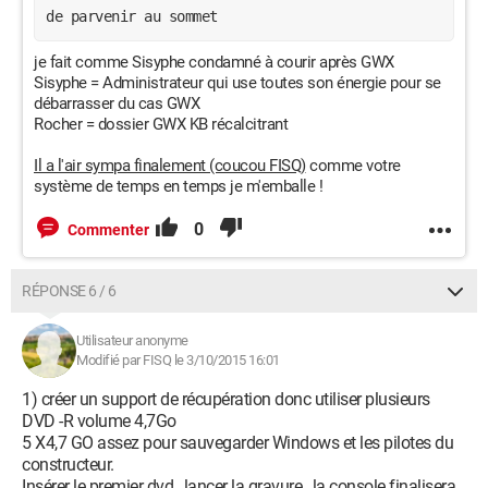
de parvenir au sommet
je fait comme Sisyphe condamné à courir après GWX
Sisyphe = Administrateur qui use toutes son énergie pour se
débarrasser du cas GWX
Rocher = dossier GWX KB récalcitrant
Il a l'air sympa finalement (coucou FISQ)
comme votre
système de temps en temps je m'emballe !
0
Commenter
RÉPONSE 6 / 6
Utilisateur anonyme
Modifié par FISQ le 3/10/2015 16:01
1) créer un support de récupération donc utiliser plusieurs
DVD -R volume 4,7Go
5 X4,7 GO assez pour sauvegarder Windows et les pilotes du
constructeur.
Insérer le premier dvd , lancer la gravure , la console finalisera