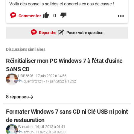
Voilà des conseils solides et concrets en cas de casse !
0
Commenter
Répondre
Posez votre question
Discussions similaires
Réinitialiser mon PC Windows 7 à l'état d'usine
SANS CD
HDB5626
-
17 juin 2022 à 14:56
quentin2121
-
17 juin 2022 à 18:32
8 réponses
Formater Windows 7 sans CD ni Clé USB ni point
de restauration
Winuxien
-
14 juil. 2013 à 01:41
arthur
-
11 avr. 2015 à 09:30