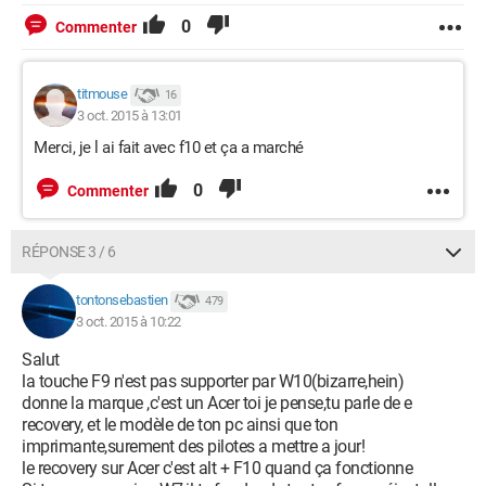
0
Commenter
titmouse
16
3 oct. 2015 à 13:01
Merci, je l ai fait avec f10 et ça a marché
0
Commenter
RÉPONSE 3 / 6
tontonsebastien
479
3 oct. 2015 à 10:22
Salut
la touche F9 n'est pas supporter par W10(bizarre,hein)
donne la marque ,c'est un Acer toi je pense,tu parle de e
recovery, et le modèle de ton pc ainsi que ton
imprimante,surement des pilotes a mettre a jour!
le recovery sur Acer c'est alt + F10 quand ça fonctionne