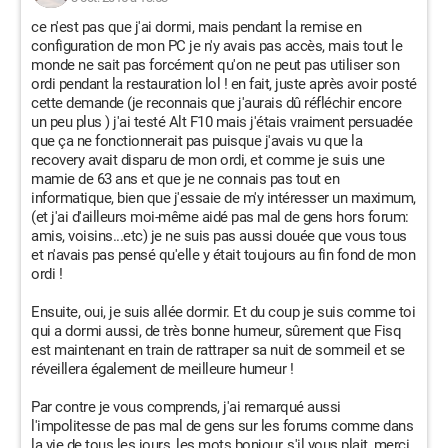
ce n'est pas que j'ai dormi, mais pendant la remise en
configuration de mon PC je n'y avais pas accès, mais tout le
monde ne sait pas forcément qu'on ne peut pas utiliser son
ordi pendant la restauration lol ! en fait, juste après avoir posté
cette demande (je reconnais que j'aurais dû réfléchir encore
un peu plus ) j'ai testé Alt F10 mais j'étais vraiment persuadée
que ça ne fonctionnerait pas puisque j'avais vu que la
recovery avait disparu de mon ordi, et comme je suis une
mamie de 63 ans et que je ne connais pas tout en
informatique, bien que j'essaie de m'y intéresser un maximum,
(et j'ai d'ailleurs moi-même aidé pas mal de gens hors forum:
amis, voisins...etc) je ne suis pas aussi douée que vous tous
et n'avais pas pensé qu'elle y était toujours au fin fond de mon
ordi !
Ensuite, oui, je suis allée dormir. Et du coup je suis comme toi
qui a dormi aussi, de très bonne humeur, sûrement que Fisq
est maintenant en train de rattraper sa nuit de sommeil et se
réveillera également de meilleure humeur !
Par contre je vous comprends, j'ai remarqué aussi
l'impolitesse de pas mal de gens sur les forums comme dans
la vie de tous les jours, les mots bonjour, s'il vous plait, merci,