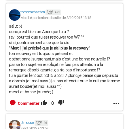
tontonsebastien
479
Modifié par tontonsebastien le 3/10/2015 13:18
salut :-)
donc,c'est bien un Acer que tu a ?
ravi pour toi que tu est retrouver ton W7 ^^
si si,contrairement a ce que tu dis
"Merci, j'ai précisé que je n'ai plus la recovery."
ton recovery est toujours présent et
opérationnel,surprenant,mais c'est une bonne nouvelle !?
passe ton sujet en résolu,et ne fais pas attention a la
remarque désobligeante ,ça n'a pas d'importance !?
tu a poster le 2 oct. 2015 à 23:17 ,donc,je pense que depuis,tu
a dormis (et moi aussi)j'ai pas attendu toute la nuit,ma femme
aurait bouder(et moi aussi ^^)
merci et bonne journée;-)
0
Commenter
titmouse
16
3 oct. 2015 à 13:58