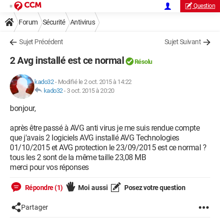
Question
Forum
Sécurité
Antivirus
Sujet Précédent
Sujet Suivant
2 Avg installé est ce normal
Résolu
kado32
-
Modifié le 2 oct. 2015 à 14:22
kado32
-
3 oct. 2015 à 20:20
bonjour,
après être passé à AVG anti virus je me suis rendue compte
que j'avais 2 logiciels AVG installé AVG Technologies
01/10/2015 et AVG protection le 23/09/2015 est ce normal ?
tous les 2 sont de la même taille 23,08 MB
merci pour vos réponses
Répondre (1)
Moi aussi
Posez votre question
Partager