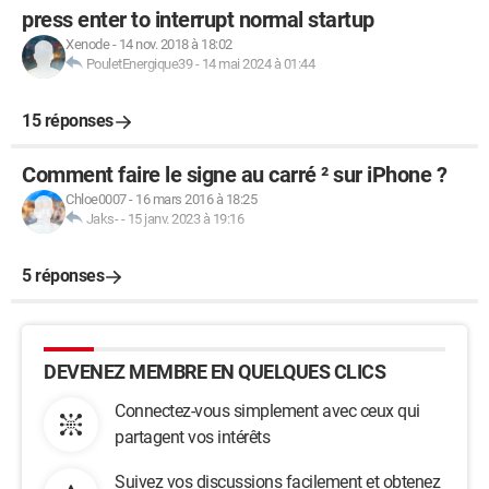
press enter to interrupt normal startup
Xenode
-
14 nov. 2018 à 18:02
PouletEnergique39
-
14 mai 2024 à 01:44
15 réponses
Comment faire le signe au carré ² sur iPhone ?
Chloe0007
-
16 mars 2016 à 18:25
Jaks-
-
15 janv. 2023 à 19:16
5 réponses
DEVENEZ MEMBRE EN QUELQUES CLICS
Connectez-vous simplement avec ceux qui
partagent vos intérêts
Suivez vos discussions facilement et obtenez