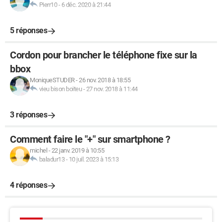
Pierr10
-
6 déc. 2020 à 21:44
5 réponses
Cordon pour brancher le téléphone fixe sur la
bbox
MoniqueSTUDER
-
26 nov. 2018 à 18:55
vieu bison boiteu
-
27 nov. 2018 à 11:44
3 réponses
Comment faire le "+" sur smartphone ?
michel
-
22 janv. 2019 à 10:55
baladur13
-
10 juil. 2023 à 15:13
4 réponses