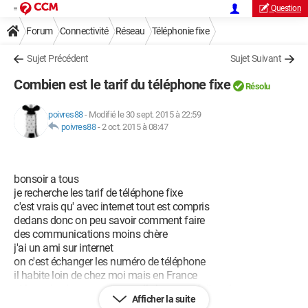
Question
Forum
Connectivité
Réseau
Téléphonie fixe
Sujet Précédent
Sujet Suivant
Combien est le tarif du téléphone fixe
Résolu
poivres88
-
Modifié le 30 sept. 2015 à 22:59
poivres88
-
2 oct. 2015 à 08:47
bonsoir a tous
je recherche les tarif de téléphone fixe
c'est vrais qu' avec internet tout est compris
dedans donc on peu savoir comment faire
des communications moins chère
j'ai un ami sur internet
on c'est échanger les numéro de téléphone
il habite loin de chez moi mais en France
et j aurais aimer savoir a quelle heure ça fait moins
Afficher la suite
chère ?