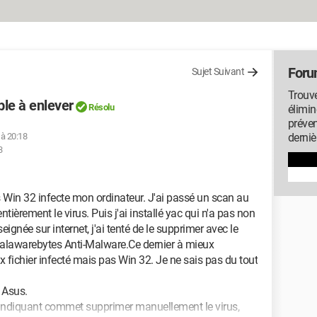
Foru
Sujet Suivant
Trouve
le à enlever
Résolu
élimin
préven
 à 20:18
derniè
3
us Win 32 infecte mon ordinateur. J'ai passé un scan au
tièrement le virus. Puis j'ai installé yac qui n'a pas non
eignée sur internet, j'ai tenté de le supprimer avec le
 Malawarebytes Anti-Malware.Ce dernier à mieux
 fichier infecté mais pas Win 32. Je ne sais pas du tout
 Asus.
m'indiquant commet supprimer manuellement le virus,