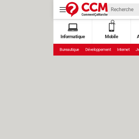
Informatique
Mobile
A
Bureautique
Développement
Internet
Je