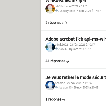
Win64:Malware-gen
ptb35
-
4 août 2021 à 11:41
MisteryBean
-
4 août 2021 à 17:47
3 réponses
Adobe acrobat fich api-ms-win
crinik2002
-
23 févr. 2026 à 10:47
fabul
-
30 juin 2026 à 13:31
41 réponses
Je veux retirer le mode sécur
beatrice
-
29 nov. 2023 à 12:54
baladur13
-
29 nov. 2023 à 20:42
1 réponse