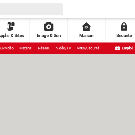
pplis & Sites
Image & Son
Maison
Securité
ux vidéo
Matériel
Réseau
Vidéo/TV
Virus/Sécurité
Emploi