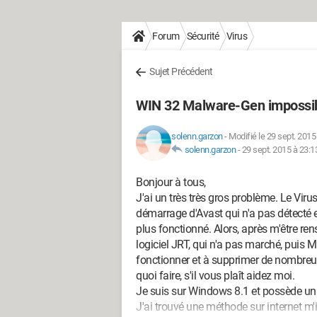
Forum
Sécurité
Virus
Sujet Précédent
WIN 32 Malware-Gen impossib
solenn.garzon
-
Modifié le 29 sept. 2015
solenn.garzon
-
29 sept. 2015 à 23:1
Bonjour à tous,
J'ai un très très gros problème. Le Vir
démarrage d'Avast qui n'a pas détecté en
plus fonctionné. Alors, après m'être rens
logiciel JRT, qui n'a pas marché, puis
fonctionner et à supprimer de nombreux
quoi faire, s'il vous plaît aidez moi.
Je suis sur Windows 8.1 et possède un
J'ai trouvé une méthode sur internet 