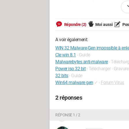
mais je la comprends pas.
Merci beaucoup par avance.
Répondre (2)
Moi aussi
Pose
A voir également:
WIN 32 Malware-Gen impossible à enle
Cle win 8.1
- Guide
Malwarebytes anti-malware
- Téléchar
Power iso 32 bit
- Télécharger - Gravure
32 bits
- Guide
Win64 malware gen
✓
-
Forum Virus
2 réponses
RÉPONSE 1 / 2