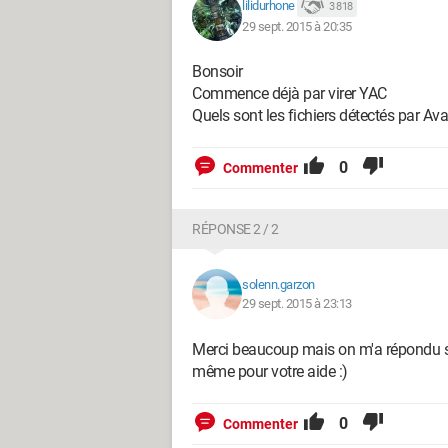
lilidurhone
3 818
29 sept. 2015 à 20:35
Bonsoir
Commence déjà par virer YAC
Quels sont les fichiers détectés par Av
0
Commenter
RÉPONSE 2 / 2
solenn.garzon
29 sept. 2015 à 23:13
Merci beaucoup mais on m'a répondu sur
même pour votre aide :)
0
Commenter