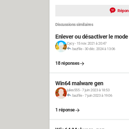
Répon
Discussions similaires
Enlever ou désactiver le mode
Cycy
-
15 nov. 2021 à 20:47
bazfile
-
30 déc. 2024 à 13:06
18 réponses
Win64 malware gen
jules555
-
7 juin 2023 à 18:53
bazfile
-
7 juin 2023 à 19:06
1 réponse