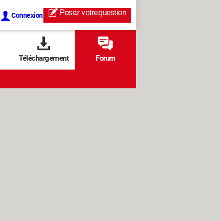
Posez votre
question
Connexion
Téléchargement
Forum