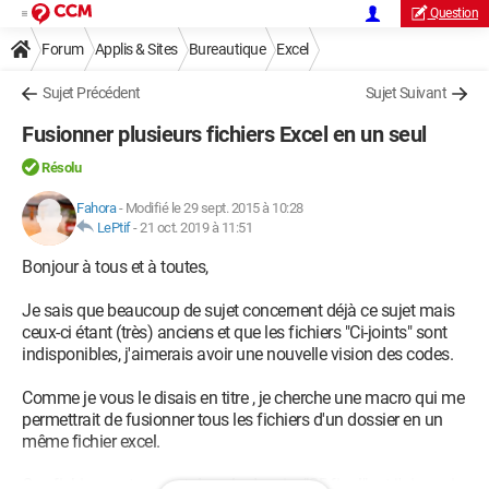
Question
Forum
Applis & Sites
Bureautique
Excel
Sujet Précédent
Sujet Suivant
Fusionner plusieurs fichiers Excel en un seul
Résolu
Fahora
-
Modifié le 29 sept. 2015 à 10:28
LePtif
-
21 oct. 2019 à 11:51
Bonjour à tous et à toutes,
Je sais que beaucoup de sujet concernent déjà ce sujet mais
ceux-ci étant (très) anciens et que les fichiers "Ci-joints" sont
indisponibles, j'aimerais avoir une nouvelle vision des codes.
Comme je vous le disais en titre , je cherche une macro qui me
permettrait de fusionner tous les fichiers d'un dossier en un
même fichier excel.
Ces fichiers se trouvent dans le dossier "CDfinal" , et j'aimerais