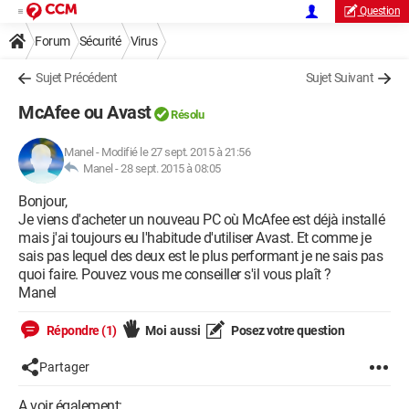
Question
Forum
Sécurité
Virus
Sujet Précédent
Sujet Suivant
McAfee ou Avast
Résolu
Manel
-
Modifié le 27 sept. 2015 à 21:56
Manel -
28 sept. 2015 à 08:05
Bonjour,
Je viens d'acheter un nouveau PC où McAfee est déjà installé
mais j'ai toujours eu l'habitude d'utiliser Avast. Et comme je
sais pas lequel des deux est le plus performant je ne sais pas
quoi faire. Pouvez vous me conseiller s'il vous plaît ?
Manel
Répondre (1)
Moi aussi
Posez votre question
Partager
A voir également: