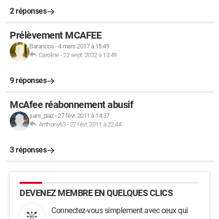
2 réponses
Prélèvement MCAFEE
Barancos
-
4 mars 2017 à 15:49
Caroline
-
22 sept. 2022 à 13:49
9 réponses
McAfee réabonnement abusif
sare_piaz
-
27 févr. 2011 à 14:37
Anthony63
-
27 févr. 2011 à 22:44
3 réponses
DEVENEZ MEMBRE EN QUELQUES CLICS
Connectez-vous simplement avec ceux qui