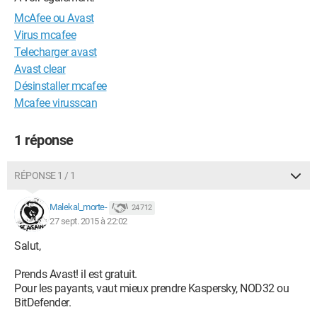
McAfee ou Avast
Virus mcafee
Telecharger avast
Avast clear
Désinstaller mcafee
Mcafee virusscan
1 réponse
RÉPONSE 1 / 1
Malekal_morte-
24 712
27 sept. 2015 à 22:02
Salut,
Prends Avast! il est gratuit.
Pour les payants, vaut mieux prendre Kaspersky, NOD32 ou
BitDefender.