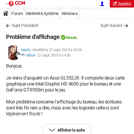
Question
Forum
Matériel & Système
Windows
Sujet Précédent
Sujet Suivant
Problème d'affichage
Résolu
lolerki
-
Modifié le 27 sept. 2015 à 10:59
tribun
-
27 sept. 2015 à 14:50
Bonjour,
Je viens d'acquérir un Asus GL552JX. Il comporte deux carte
graphique une Intel Graphic HD 4600 pour le bureau et une
GeForce GTX950m pour le jeu.
Mon problème concerne l'affichage du bureau, les écritures
sont très fin rien a dire, mais avec les logiciels celle-ci sont
légèrement flouté !
J'avoue que cela me perturbe et m'embête, je ne sais pas quoi
Afficher la suite
taper comme recherche pour le régler.