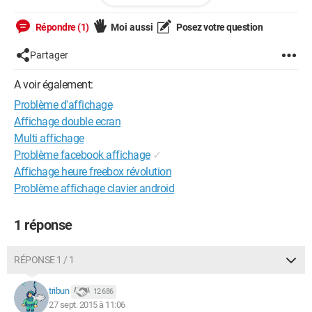
Répondre (1)
Moi aussi
Posez votre question
Partager
A voir également:
Problème d'affichage
Affichage double ecran
Multi affichage
Je sais pas pourquoi j'ai fais un Screenshots, vous ne verrez
Problème facebook affichage
✓
sûrement pas le soucis.
Affichage heure freebox révolution
Merci d'avance pour vos réponses !
Problème affichage clavier android
PS: si je désactive la cg Intel, cela peut-il régler le soucis ?
1 réponse
RÉPONSE 1 / 1
tribun
12 686
27 sept. 2015 à 11:06