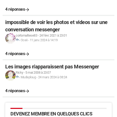
4 réponses
impossible de voir les photos et videos sur une
conversation messenger
cortomaltese83
-
24 févr. 2021 à 23:01
Oceii
-
11 janv. 2024 à 14:19
4 réponses
Les images n'apparaissent pas Messenger
Ricky
-
5 mai 2008 à 23:07
Mudeploug
-
24 mars 2024 à 08:24
4 réponses
DEVENEZ MEMBRE EN QUELQUES CLICS