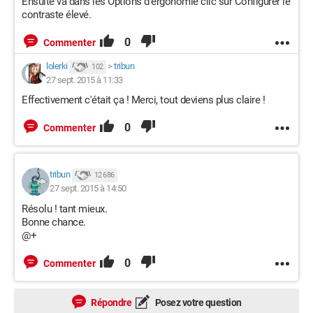
Ensuite va dans les Options d'ergonomie clic sur Configurer le
contraste élevé.
0
Commenter
lolerki
>
tribun
102
27 sept. 2015 à 11:33
Effectivement c'était ça ! Merci, tout deviens plus claire !
0
Commenter
tribun
12 686
27 sept. 2015 à 14:50
Résolu ! tant mieux.
Bonne chance.
@+
0
Commenter
Répondre
Posez votre question