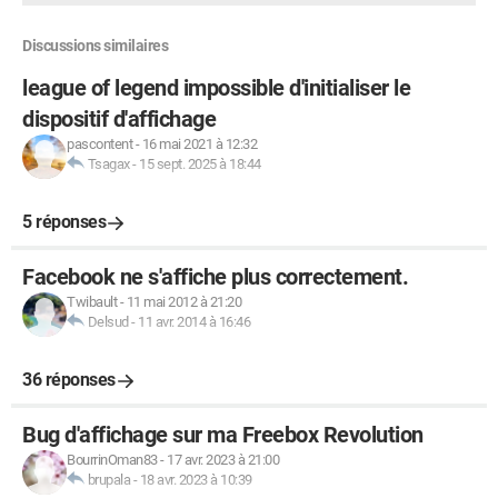
Discussions similaires
league of legend impossible d'initialiser le
dispositif d'affichage
pascontent
-
16 mai 2021 à 12:32
Tsagax
-
15 sept. 2025 à 18:44
5 réponses
Facebook ne s'affiche plus correctement.
Twibault
-
11 mai 2012 à 21:20
Delsud
-
11 avr. 2014 à 16:46
36 réponses
Bug d'affichage sur ma Freebox Revolution
BourrinOman83
-
17 avr. 2023 à 21:00
brupala
-
18 avr. 2023 à 10:39