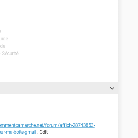
e
uide
ide
- Sécurité
commentcamarche.net/forum/affich-28743853-
ur-ma-boite-gmail
. Cdlt