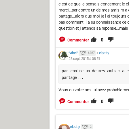
c est ce que je pensais concernant le
merci...par contre un de mes amis m a
partage...alors que moi je l ai toujour
pas comment il a eu connaissance de cett
question et j attends sa reponse...mais
0
Commenter
^Abel^
>
elpatty
6 927
23 sept. 2015 à 08:51
par contre un de mes amis m a e
partage...
Vous ou votre ami lui avez probablemen
0
Commenter
elpatty
2