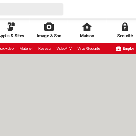
pplis & Sites
Image & Son
Maison
Securité
ux vidéo
Matériel
Réseau
Vidéo/TV
Virus/Sécurité
Emploi