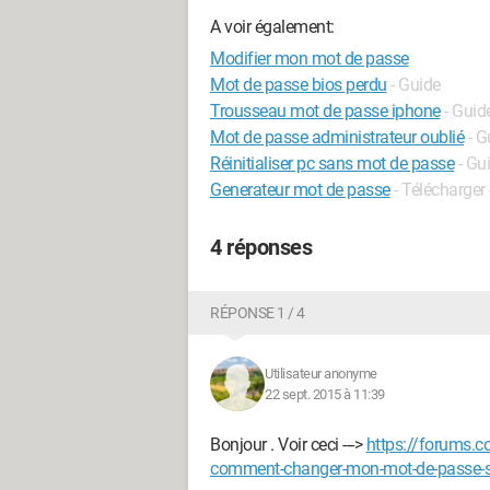
A voir également:
Modifier mon mot de passe
Mot de passe bios perdu
- Guide
Trousseau mot de passe iphone
- Guid
Mot de passe administrateur oublié
- G
Réinitialiser pc sans mot de passe
- Gu
Generateur mot de passe
- Télécharger 
4 réponses
RÉPONSE 1 / 4
Utilisateur anonyme
22 sept. 2015 à 11:39
Bonjour . Voir ceci --->
https://forums.
comment-changer-mon-mot-de-passe-s