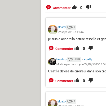
0
Commenter
elpatty
2
22 sept. 2015 à 11:44
je suis d accord la nature et belle et ge
0
Commenter
bendrop
>
elpatty
8 529
Modifié par bendrop le 22/09/2015 11:56
C'est la devise de gironsul dans son prof
0
Commenter
elpatty
2