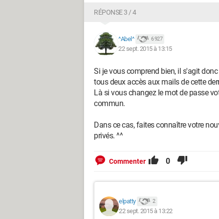
RÉPONSE 3 / 4
^Abel^
6 927
22 sept. 2015 à 13:15
Si je vous comprend bien, il s'agit do
tous deux accès aux mails de cette dern
Là si vous changez le mot de passe vot
commun.
Dans ce cas, faites connaître votre nou
privés. ^^
0
Commenter
elpatty
2
22 sept. 2015 à 13:22