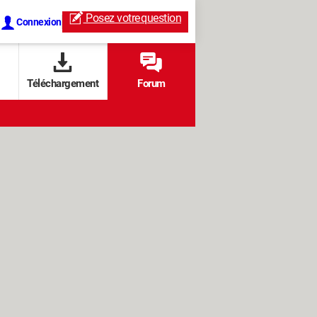
Posez votre
question
Connexion
Téléchargement
Forum