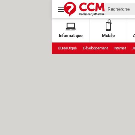
Informatique
Mobile
A
Bureautique
Développement
Internet
Je