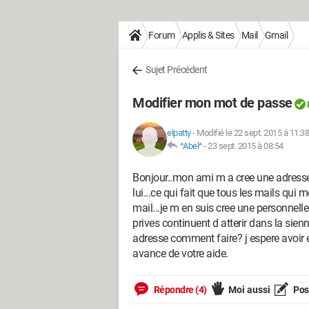
Forum
Applis & Sites
Mail
Gmail
Sujet Précédent
Modifier mon mot de passe
elpatty
-
Modifié le 22 sept. 2015 à 11:38
^Abel^
-
23 sept. 2015 à 08:54
Bonjour..mon ami m a cree une adresse 
lui...ce qui fait que tous les mails qui
mail...je m en suis cree une personnell
prives continuent d atterir dans la sie
adresse comment faire? j espere avoir
avance de votre aide.
Répondre (4)
Moi aussi
Pose