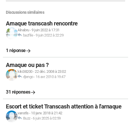
Discussions similaires
Arnaque transcash rencontre
Alnabru
-
9 juin 2022 à 17:31
bazfile
-
9 juin 2022 à 22:29
1 réponse
Arnaque ou pas ?
kiki38200
-
22 déc. 2008 à 23:02
djengo
-
16 avr. 2010 à 19:47
31 réponses
Escort et ticket Transcash attention à l'arnaque
vanstls
-
10 janv. 2018 à 21:42
Buzz
-
6 juin 2025 à 02:59