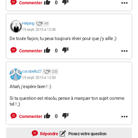
0
Commenter
Helping
49
19 sept. 2015 à 12:36
De toute façon, tu peux toujours rêver pour que j'y aille ;)
0
Commenter
cocobello27
233
19 sept. 2015 à 12:50
Ahah, j'espère bien ! :)
Si ta question est résolu, pense à marquer ton sujet comme
tel ! ;)
0
Commenter
Répondre
Posez votre question