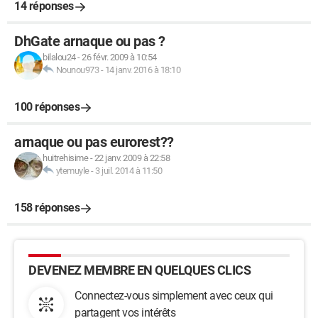
14 réponses
DhGate arnaque ou pas ?
bilalou24
-
26 févr. 2009 à 10:54
Nounou973
-
14 janv. 2016 à 18:10
100 réponses
arnaque ou pas eurorest??
huitrehisime
-
22 janv. 2009 à 22:58
ytemuyle
-
3 juil. 2014 à 11:50
158 réponses
DEVENEZ MEMBRE EN QUELQUES CLICS
Connectez-vous simplement avec ceux qui
partagent vos intérêts