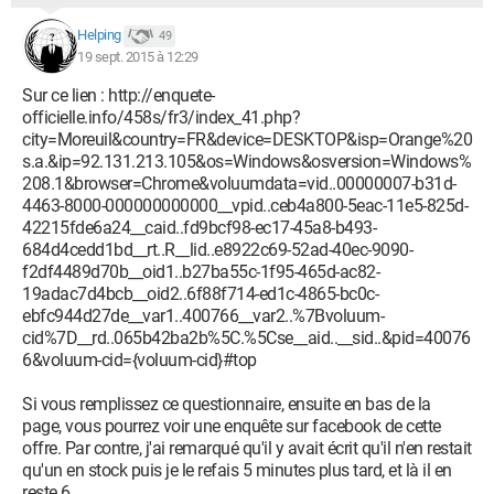
Helping
49
19 sept. 2015 à 12:29
Sur ce lien : http://enquete-
officielle.info/458s/fr3/index_41.php?
city=Moreuil&country=FR&device=DESKTOP&isp=Orange%20
s.a.&ip=92.131.213.105&os=Windows&osversion=Windows%
208.1&browser=Chrome&voluumdata=vid..00000007-b31d-
4463-8000-000000000000__vpid..ceb4a800-5eac-11e5-825d-
42215fde6a24__caid..fd9bcf98-ec17-45a8-b493-
684d4cedd1bd__rt..R__lid..e8922c69-52ad-40ec-9090-
f2df4489d70b__oid1..b27ba55c-1f95-465d-ac82-
19adac7d4bcb__oid2..6f88f714-ed1c-4865-bc0c-
ebfc944d27de__var1..400766__var2..%7Bvoluum-
cid%7D__rd..065b42ba2b%5C.%5Cse__aid..__sid..&pid=40076
6&voluum-cid={voluum-cid}#top
Si vous remplissez ce questionnaire, ensuite en bas de la
page, vous pourrez voir une enquête sur facebook de cette
offre. Par contre, j'ai remarqué qu'il y avait écrit qu'il n'en restait
qu'un en stock puis je le refais 5 minutes plus tard, et là il en
reste 6...