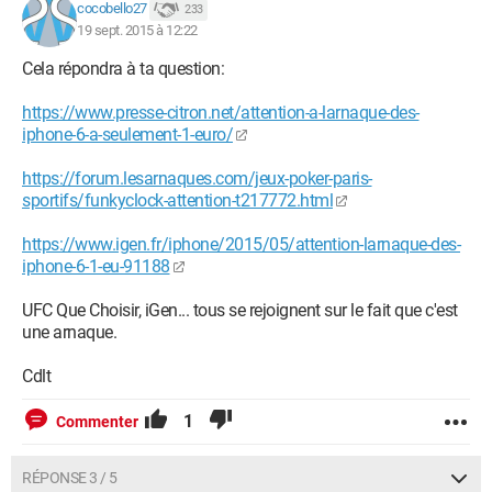
cocobello27
233
19 sept. 2015 à 12:22
Cela répondra à ta question:
https://www.presse-citron.net/attention-a-larnaque-des-
iphone-6-a-seulement-1-euro/
https://forum.lesarnaques.com/jeux-poker-paris-
sportifs/funkyclock-attention-t217772.html
https://www.igen.fr/iphone/2015/05/attention-larnaque-des-
iphone-6-1-eu-91188
UFC Que Choisir, iGen... tous se rejoignent sur le fait que c'est
une arnaque.
Cdlt
1
Commenter
RÉPONSE 3 / 5