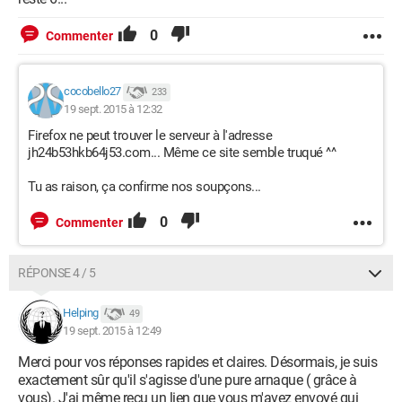
0
Commenter
cocobello27
233
19 sept. 2015 à 12:32
Firefox ne peut trouver le serveur à l'adresse
jh24b53hkb64j53.com... Même ce site semble truqué ^^
Tu as raison, ça confirme nos soupçons...
0
Commenter
RÉPONSE 4 / 5
Helping
49
19 sept. 2015 à 12:49
Merci pour vos réponses rapides et claires. Désormais, je suis
exactement sûr qu'il s'agisse d'une pure arnaque ( grâce à
vous). J'ai même reçu un lien que vous m'avez envoyé qui