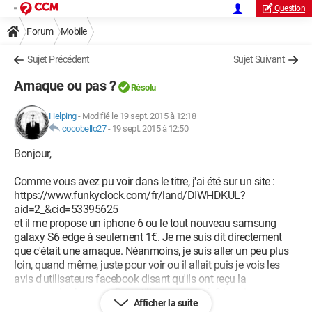
Question
Forum
Mobile
Sujet Précédent
Sujet Suivant
Arnaque ou pas ?
Résolu
Helping
-
Modifié le 19 sept. 2015 à 12:18
cocobello27
-
19 sept. 2015 à 12:50
Bonjour,
Comme vous avez pu voir dans le titre, j'ai été sur un site :
https://www.funkyclock.com/fr/land/DIWHDKUL?
aid=2_&cid=53395625
et il me propose un iphone 6 ou le tout nouveau samsung
galaxy S6 edge à seulement 1€. Je me suis dit directement
que c'était une arnaque. Néanmoins, je suis aller un peu plus
loin, quand même, juste pour voir ou il allait puis je vois les
avis d'utilisateurs facebook disant qu'ils ont reçu la
commande chez eux. Des utilisateurs payés? je sais pas.
Afficher la suite
Donc, à cet instant, je doute fortement sur le fait d'essayer de