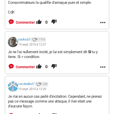
Consommateurs la qualifie d'arnaque pure et simple.
Cdlt
0
Commenter
zoulou33
7 715
19 sept. 2015 à 12:27
Je ne l'ai nullement incité, je lui est simplement dit
SI
tu y
tiens. Si = condition.
0
Commenter
cocobello27
233
19 sept. 2015 à 12:29
Je n'ai en aucun cas parlé d'incitation. Cependant, ne prenez
pas ce message comme une attaque, il n'en était une
d'aucune façon.