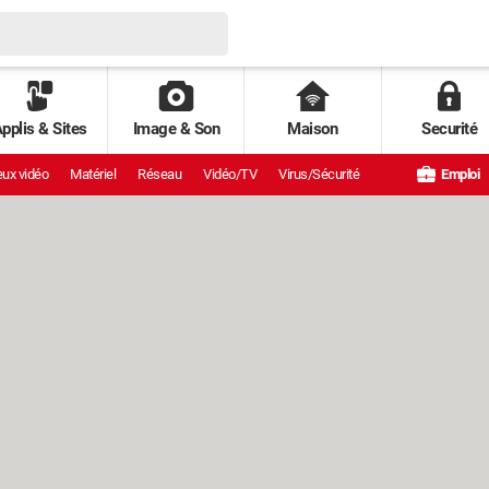
pplis & Sites
Image & Son
Maison
Securité
ux vidéo
Matériel
Réseau
Vidéo/TV
Virus/Sécurité
Emploi