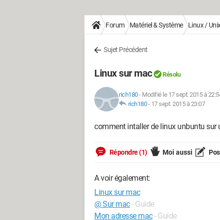
Forum
Matériel & Système
Linux / Uni
Sujet Précédent
Linux sur mac
Résolu
rich180
-
Modifié le 17 sept. 2015 à 22:5
rich180
-
17 sept. 2015 à 23:07
comment intaller de linux unbuntu sur
Répondre (1)
Moi aussi
Pose
A voir également:
Linux sur mac
@ Sur mac
- Guide
Mon adresse mac
- Guide