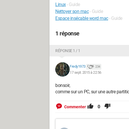
Linux
- Guide
Nettoyer son mac
- Guide
Espace insécable word mac
- Guide
1 réponse
RÉPONSE 1 / 1
Fredy1973
234
17 sept. 2015 à 22:56
bonsoir,
comme sur un PC, sur une autre partitio
0
Commenter