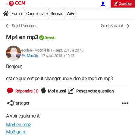
Question
Forum
Connectivité
Réseau
WiFi
Sujet Précédent
Sujet Suivant
Mp4 en mp3
Résolu
ecolea
-
Modifié le 17 sept. 2015 à 20:40
MaxGix
-
17 sept. 2015 à 20:42
Bonjour,
est-ce que ont peut changer une video de mp4 en mp3
Répondre (1)
Moi aussi
Posez votre question
Partager
A voir également:
Mp4 en mp3
Mp3 gain