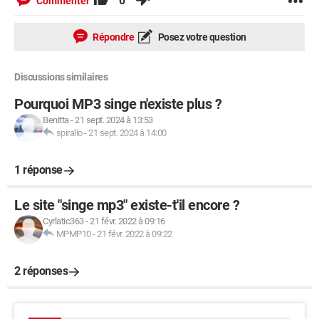
0
Commenter
Répondre
Posez votre question
Discussions similaires
Pourquoi MP3 singe n'existe plus ?
Benitta
-
21 sept. 2024 à 13:53
spiralio
-
21 sept. 2024 à 14:00
1 réponse
Le site "singe mp3" existe-t'il encore ?
Cyrlatic363
-
21 févr. 2022 à 09:16
MPMP10
-
21 févr. 2022 à 09:22
2 réponses