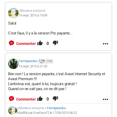
Utilisateur anonyme
16 sept. 2015 à 19:09
Salut
C'est faux, il y a la version Pro payante...
0
Commenter
Fermiparadox
2 940
16 sept. 2015 à 21:30
Ben non ! La version payante, c'est Avast Internet Security et
Avast Premium !!!
L'antivirus est, quant à lui, toujours gratuit !
Quand on ne sait pas, on ne dit pas !
0
Commenter
Utilisateur anonyme
>
Fermiparadox
Modifié par Scarface72 le 17/09/2015 06:22