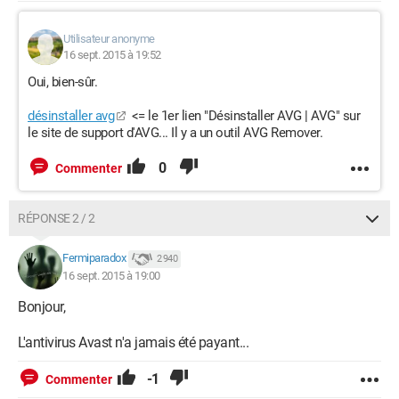
Utilisateur anonyme
16 sept. 2015 à 19:52
Oui, bien-sûr.
désinstaller avg
<= le 1er lien "Désinstaller AVG | AVG" sur
le site de support d'AVG... Il y a un outil AVG Remover.
0
Commenter
RÉPONSE 2 / 2
Fermiparadox
2 940
16 sept. 2015 à 19:00
Bonjour,
L'antivirus Avast n'a jamais été payant...
-1
Commenter