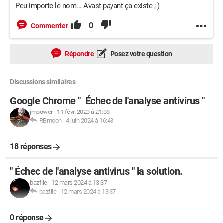
Peu importe le nom... Avast payant ça existe ;-)
0
Commenter
Répondre
Posez votre question
Discussions similaires
Google Chrome " Échec de l'analyse antivirus "
jmpower
-
11 févr. 2023 à 21:38
RBmoon
-
4 juin 2024 à 16:48
18 réponses
" Échec de l'analyse antivirus " la solution.
bazfile
-
12 mars 2024 à 13:37
bazfile
-
12 mars 2024 à 13:37
0 réponse