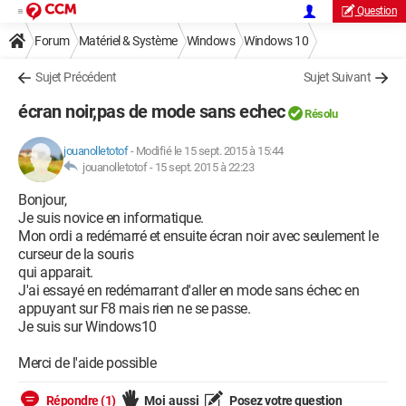
Question
Forum
Matériel & Système
Windows
Windows 10
Sujet Précédent
Sujet Suivant
écran noir,pas de mode sans echec
Résolu
jouanolletotof
-
Modifié le 15 sept. 2015 à 15:44
jouanolletotof -
15 sept. 2015 à 22:23
Bonjour,
Je suis novice en informatique.
Mon ordi a redémarré et ensuite écran noir avec seulement le
curseur de la souris
qui apparait.
J'ai essayé en redémarrant d'aller en mode sans échec en
appuyant sur F8 mais rien ne se passe.
Je suis sur Windows10
Merci de l'aide possible
Répondre (1)
Moi aussi
Posez votre question