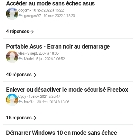
Accéder au mode sans échec asus
cogom
-
10 nov. 2022 à 16:22
georges97
-
10 nov. 2022 à 18:23
4 réponses
Portable Asus - Ecran noir au demarrage
yles
-
3 sept. 2007 à 18:05
Muriel
-
5 juil. 2026 à 06:52
40 réponses
Enlever ou désactiver le mode sécurisé Freebox
Cycy
-
15 nov. 2021 à 20:47
bazfile
-
30 déc. 2024 à 13:06
18 réponses
Démarrer Windows 10 en mode sans échec