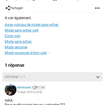
Partager
A voir également:
écran noir,pas de mode sans echec
Mode sans echec ps4
Ecran noir
Mode sans echec
Mode sécurisé
Mode vacances le bon coin
✓
1 réponse
RÉPONSE 1 / 1
darkleopard
1 184
15 sept. 2015 à 22:02
salut,
Pour quelle raison ton pc a rebooter.???