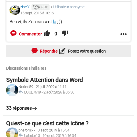
zipe31
>
Utilisateur anonyme
6 501
15 sept. 2015 à 10:16
Ben vi, ils z'en causent
là
;-))
0
Commenter
Répondre
Posez votre question
Discussions similaires
Symbole Attention dans Word
Nortec59
-
21 juil. 2009 à 11:11
LOUL7619
-
2 août 2026 à 06:36
33 réponses
Qu'est-ce que c'est cette icône ?
pheromix
-
10 sept. 2019 à 15:54
baladur13
-
10 sept. 2019 à 16:34