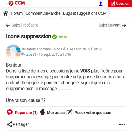
Question
Forum
CommentCaMarche
Bugs et suggestions CCM
Sujet Précédent
Sujet Suivant
Icone suppression
Résolu
Utilisateur anonyme
-
Modifié le 14 sept. 2015 à 18:32
zipe31
-
15 sept. 2015 à 10:16
Bonjour
Dans la liste de mes discussions je ne
VOIS
plus l'icône pour
supprimer un message, par contre qd je passe la souris à son
endroit théorique le pointeur change et si je clique cela
supprime bien le message ...............
Une raison, cause ??
Répondre (1)
Moi aussi
Posez votre question
Partager