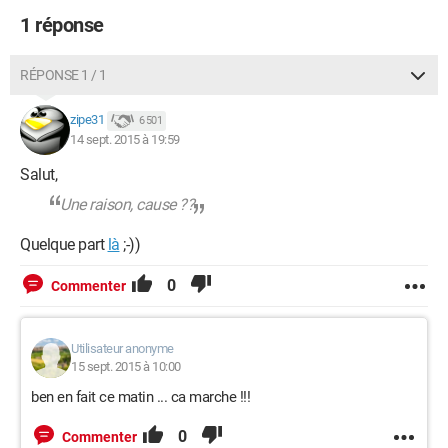
1 réponse
RÉPONSE 1 / 1
zipe31
6 501
14 sept. 2015 à 19:59
Salut,
Une raison, cause ??
Quelque part
là
;-))
0
Commenter
Utilisateur anonyme
15 sept. 2015 à 10:00
ben en fait ce matin ... ca marche !!!
0
Commenter