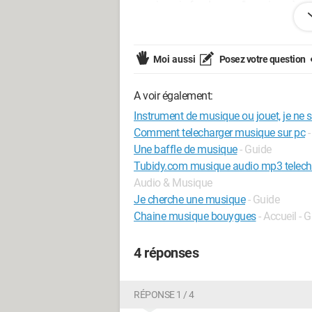
souviens, je fonde peu d'espoir après 
souviens du nom de cet appareil je pour
m'obsèdent. Dans tous les cas, merci.
Moi aussi
Posez votre question
A voir également:
Instrument de musique ou jouet, je ne s
Comment telecharger musique sur pc
-
Une baffle de musique
- Guide
Tubidy.com musique audio mp3 telecha
Audio & Musique
Je cherche une musique
- Guide
Chaine musique bouygues
- Accueil - 
4 réponses
RÉPONSE 1 / 4