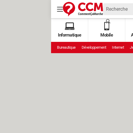
Informatique
Mobile
A
Bureautique
Développement
Internet
Je