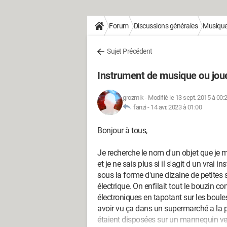
Forum
Discussions générales
Musique 
Sujet Précédent
Instrument de musique ou jouet
grozmik
-
Modifié le 13 sept. 2015 à 00:
fanzi -
14 avr. 2023 à 01:00
Bonjour à tous,
Je recherche le nom d'un objet que je m
et je ne sais plus si il s'agit d un vrai
sous la forme d'une dizaine de petites s
électrique. On enfilait tout le bouzin 
électroniques en tapotant sur les boules
avoir vu ça dans un supermarché a la pé
étaient disposées sur un mannequin vers