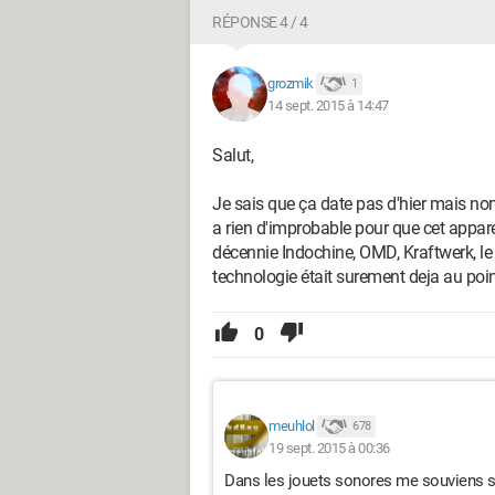
RÉPONSE 4 / 4
grozmik
1
14 sept. 2015 à 14:47
Salut,
Je sais que ça date pas d'hier mais non, 
a rien d'improbable pour que cet apparei
décennie Indochine, OMD, Kraftwerk, le
technologie était surement deja au poin
0
meuhlol
678
19 sept. 2015 à 00:36
Dans les jouets sonores me souviens se