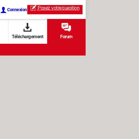
Posez votre
question
Connexion
Téléchargement
Forum