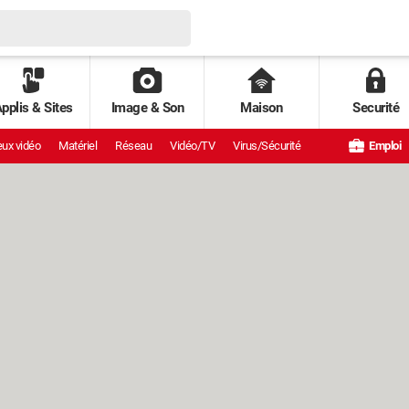
pplis & Sites
Image & Son
Maison
Securité
ux vidéo
Matériel
Réseau
Vidéo/TV
Virus/Sécurité
Emploi