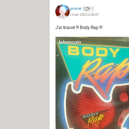
grozmik
1
14 avr. 2023 à 00:41
J'ai trouvé !!! Body Rap !!!