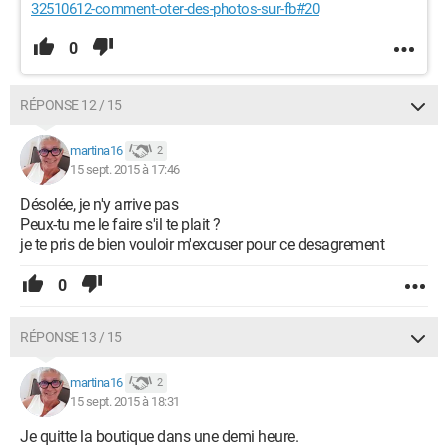
32510612-comment-oter-des-photos-sur-fb#20
0
RÉPONSE 12 / 15
martina16
2
15 sept. 2015 à 17:46
Désolée, je n'y arrive pas
Peux-tu me le faire s'il te plait ?
je te pris de bien vouloir m'excuser pour ce desagrement
0
RÉPONSE 13 / 15
martina16
2
15 sept. 2015 à 18:31
Je quitte la boutique dans une demi heure.