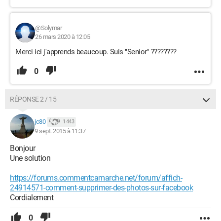
@Solymar
26 mars 2020 à 12:05
Merci ici j'apprends beaucoup. Suis "Senior" ????????
0
RÉPONSE 2 / 15
jc80
1 443
9 sept. 2015 à 11:37
Bonjour
Une solution
https://forums.commentcamarche.net/forum/affich-
24914571-comment-supprimer-des-photos-sur-facebook
Cordialement
0