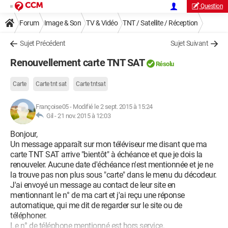
Question
Forum
Image & Son
TV & Vidéo
TNT / Satellite / Réception
Sujet Précédent
Sujet Suivant
Renouvellement carte TNT SAT
Résolu
Carte
Carte tnt sat
Carte tntsat
Françoise05
-
Modifié le 2 sept. 2015 à 15:24
Gil -
21 nov. 2015 à 12:03
Bonjour,
Un message apparaît sur mon téléviseur me disant que ma
carte TNT SAT arrive "bientôt" à échéance et que je dois la
renouveler. Aucune date d'échéance n'est mentionnée et je ne
la trouve pas non plus sous "carte" dans le menu du décodeur.
J'ai envoyé un message au contact de leur site en
mentionnant le n° de ma cart et j'ai reçu une réponse
automatique, qui me dit de regarder sur le site ou de
téléphoner.
Le n° de téléphone mentionné est hors service.