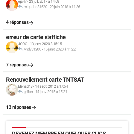
eja47
-
23 juil. 2017 à 14:08
miquette31620
-
20 juin 2018 à 11:36
4 réponses
erreur de carte s'affiche
JORO
-
13 janv. 2020 à 15:15
Andy31200
-
15 janv. 2020 à 11:22
7 réponses
Renouvellement carte TNTSAT
Elenad43
-
14 sept. 2012 à 17:54
grillon
-
14 janv. 2015 à 15:21
13 réponses
DEVENEZ MEMBRE EN QUELQUES CLICS