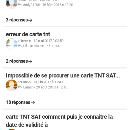
Andy31200
-
16 févr. 2016 à 18:20
3 réponses
erreur de carte tnt
jmichelle
-
18 mai 2017 à 03:59
Gil
-
18 mai 2017 à 11:14
2 réponses
Impossible de se procurer une carte TNT SAT...
dorian66
-
10 juin 2017 à 17:40
Carash
-
29 août 2018 à 12:10
18 réponses
carte TNT SAT comment puis je connaitre la
date de validité à