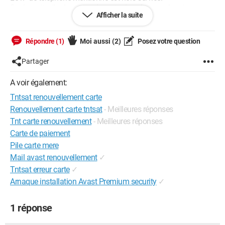
Sur leur site, ils disent que la carte dure 4 ans, or la mienne a
Afficher la suite
été mise en service le 2/5/2012, donc normalement elle a
encore 8 mois de validité !
Sauriez-vous me conseiller à ce sujet ?
Répondre (1)
Moi aussi
(2)
Posez votre question
Merci d'avance,
Françoise
Partager
A voir également:
Tntsat renouvellement carte
Renouvellement carte tntsat
- Meilleures réponses
Tnt carte renouvellement
- Meilleures réponses
Carte de paiement
Pile carte mere
Mail avast renouvellement
✓
Tntsat erreur carte
✓
Arnaque installation Avast Premium security
✓
1 réponse