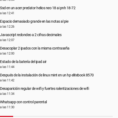
Ssd en un acer predator helios neo 18 ai pnh 18-72
a las 12:41
Espacio demasiado grande en las notas al pie
a las 12:26
Javascript redondeo a 2 cifras decimales
a las 12:07
Desacoplar 2 ipados con la misma contraseña
a las 12:00
Estado de la batería del ipad air
a las 11:44
Después de la instalación de linux mint en un hp elitebook 8570
a las 11:42
Desaparición regular de wifi y fuertes ralentizaciones de wifi
a las 11:34
Whatsapp con control parental
a las 11:30