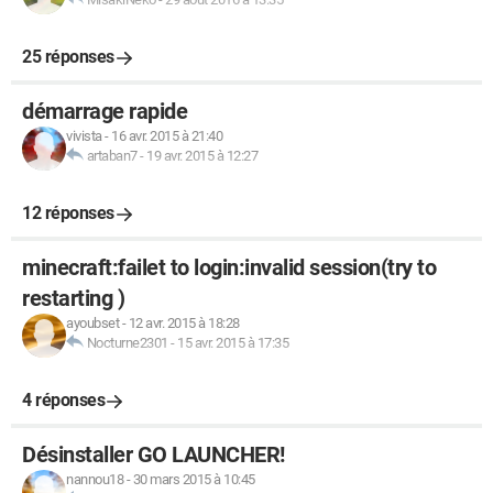
25 réponses
démarrage rapide
vivista
-
16 avr. 2015 à 21:40
artaban7
-
19 avr. 2015 à 12:27
12 réponses
minecraft:failet to login:invalid session(try to
restarting )
ayoubset
-
12 avr. 2015 à 18:28
Nocturne2301
-
15 avr. 2015 à 17:35
4 réponses
Désinstaller GO LAUNCHER!
nannou18
-
30 mars 2015 à 10:45