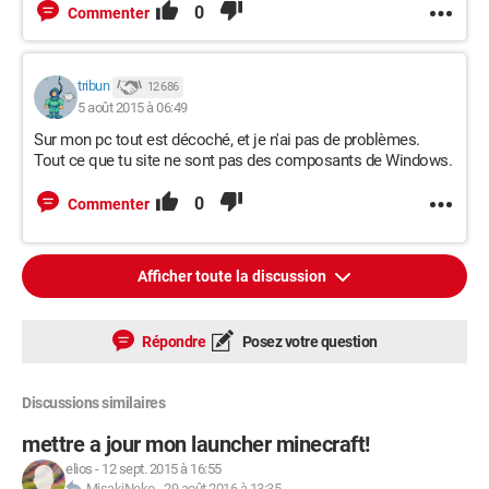
0
Commenter
tribun
12 686
5 août 2015 à 06:49
Sur mon pc tout est décoché, et je n'ai pas de problèmes.
Tout ce que tu site ne sont pas des composants de Windows.
0
Commenter
Afficher toute la discussion
Répondre
Posez votre question
Discussions similaires
mettre a jour mon launcher minecraft!
elios
-
12 sept. 2015 à 16:55
MisakiNeko
-
29 août 2016 à 13:35