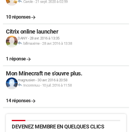
Carole
-
21 sept. 2020 à 02:59
10 réponses
Citrix online launcher
DANY
-
28 avr. 2016 à 13:35
billmaxime
-
28 avr. 2016 à 13:38
1 réponse
Mon Minecraft ne s'ouvre plus.
magnusien
-
30 avr. 2016 à 20:58
Inconnnuu
-
10 juil. 2016 à 11:58
14 réponses
DEVENEZ MEMBRE EN QUELQUES CLICS