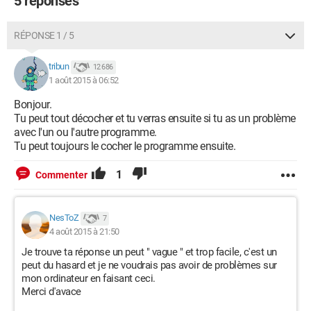
5 réponses
- hkcm Module
RÉPONSE 1 / 5
- igfxTray Module
tribun
12 686
- persistence Module
1 août 2015 à 06:52
- Realtek Camera Man
Bonjour.
Tu peut tout décocher et tu verras ensuite si tu as un problème
- Synaptics TouchPad 64 - Bit Enhancements
avec l'un ou l'autre programme.
--------------------------------------------------------------------------------
Tu peut toujours le cocher le programme ensuite.
J'aimerais savoir lesquels il faudrait que je garde au
lancement de mon ordinateur et lesquels faudrait-il que je
1
Commenter
désactive pour un lancement plus rapide.
Merci d'avance.
NesToZ
7
Cordialement,
4 août 2015 à 21:50
Je trouve ta réponse un peut " vague " et trop facile, c'est un
peut du hasard et je ne voudrais pas avoir de problèmes sur
mon ordinateur en faisant ceci.
Merci d'avace