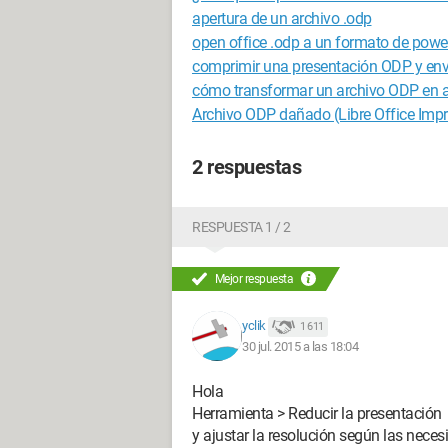
apertura de un archivo .odp
open office .odp a un formato de powe
comprimir una presentación ODP y env
cómo transformar un archivo ODP en 
Archivo ODP dañado (Libre Office Impr
2 respuestas
RESPUESTA 1 / 2
Mejor respuesta
yclik
1 611
30 jul. 2015 a las 18:04
Hola
Herramienta > Reducir la presentación
y ajustar la resolución según las nece