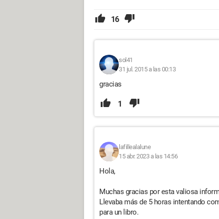
16
sol41
31 jul. 2015 a las 00:13
gracias
1
lafillealalune
15 abr. 2023 a las 14:56
Hola,
Muchas gracias por esta valiosa infor
Llevaba más de 5 horas intentando com
para un libro.