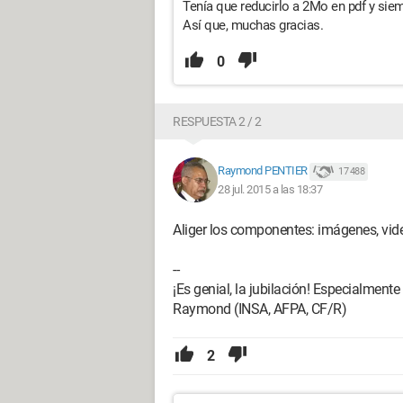
Tenía que reducirlo a 2Mo en pdf y si
Así que, muchas gracias.
0
RESPUESTA 2 / 2
Raymond PENTIER
17 488
28 jul. 2015 a las 18:37
Aliger los componentes: imágenes, video
--
¡Es genial, la jubilación! Especialmente en
Raymond (INSA, AFPA, CF/R)
2