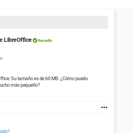
e LibreOffice
Resuelto
56
Office. Su tamaño es de 60 MB. ¿Cómo puedo
 mucho más pequeño?
.odp?