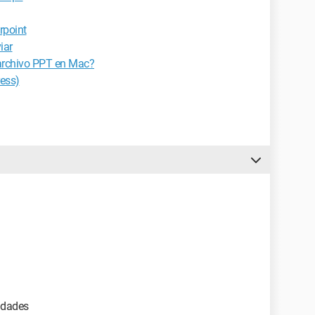
rpoint
iar
archivo PPT en Mac?
ess)
sidades