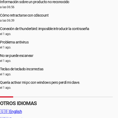
Información sobre un producto no reconocido
a las 06:56
Cómo retractarse con cdiscount
a las 06:39
Conexión de thunderbird: imposible introducir la contraseña
el 1 ago.
Problema antivirus
el 1 ago.
No se puede escanear
el 1 ago.
Teclas de teclado incorrectas
el 1 ago.
Quería activar mi pc con windows pero perdí mi clave.
el 1 ago.
OTROS IDIOMAS
🇬🇧
English