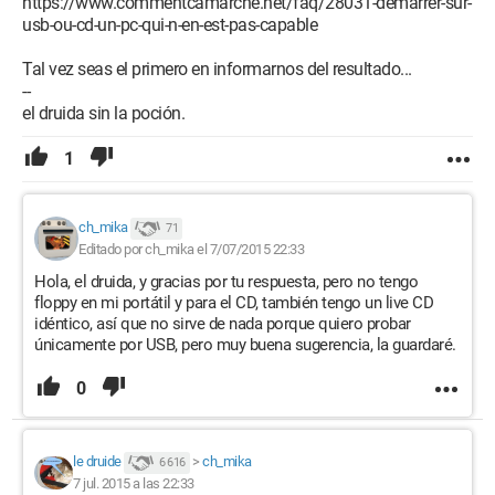
https://www.commentcamarche.net/faq/28031-demarrer-sur-
usb-ou-cd-un-pc-qui-n-en-est-pas-capable
Tal vez seas el primero en informarnos del resultado...
--
el druida sin la poción.
1
ch_mika
71
Editado por ch_mika el 7/07/2015 22:33
Hola, el druida, y gracias por tu respuesta, pero no tengo
floppy en mi portátil y para el CD, también tengo un live CD
idéntico, así que no sirve de nada porque quiero probar
únicamente por USB, pero muy buena sugerencia, la guardaré.
0
le druide
>
ch_mika
6 616
7 jul. 2015 a las 22:33