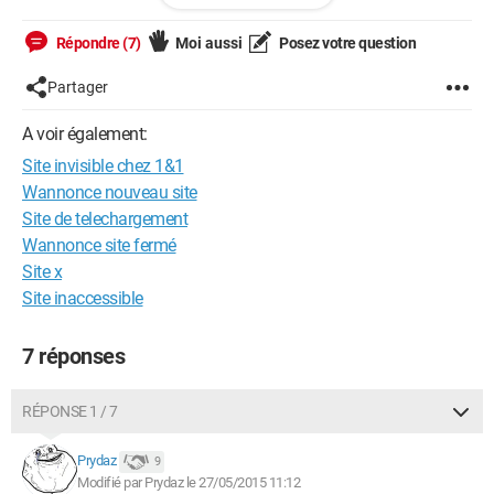
racine. Mais un dossier avec notre nom d'utilisateur et un
autre apparemment pour l'admin.
Répondre (7)
Moi aussi
Posez votre question
Bref, malgré cela mon site est invisible sur la toile, j'ai tenté de
Partager
taper le site, son ip aussi.
A voir également:
J'ai pingé et les paquets reviennent.
Site invisible chez 1&1
Pourquoi mon site est donc invisible ?
Wannonce nouveau site
Site de telechargement
Je dois corriger le problème très vite....
Wannonce site fermé
Site x
Merci beaucoup de votre aide.
Site inaccessible
7 réponses
RÉPONSE 1 / 7
Prydaz
9
Modifié par Prydaz le 27/05/2015 11:12