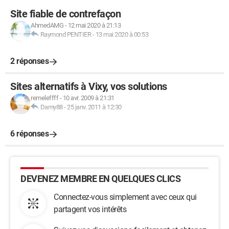
Site fiable de contrefaçon
AhmedAMG
-
12 mai 2020 à 21:13
Raymond PENTIER
-
13 mai 2020 à 00:53
2 réponses
Sites alternatifs à Vixy, vos solutions
remeleffff
-
10 avr. 2009 à 21:31
Damy88
-
25 janv. 2011 à 12:30
6 réponses
DEVENEZ MEMBRE EN QUELQUES CLICS
Connectez-vous simplement avec ceux qui
partagent vos intérêts