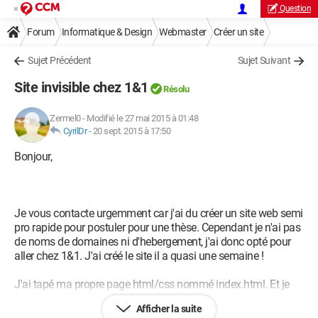
Question
Forum
Informatique & Design
Webmaster
Créer un site
Sujet Précédent
Sujet Suivant
Site invisible chez 1&1
Résolu
Zermel0
-
Modifié le 27 mai 2015 à 01:48
CyrilDr
-
20 sept. 2015 à 17:50
Bonjour,
Je vous contacte urgemment car j'ai du créer un site web semi
pro rapide pour postuler pour une thèse. Cependant je n'ai pas
de noms de domaines ni d'hebergement, j'ai donc opté pour
aller chez 1&1. J'ai créé le site il a quasi une semaine !
J'ai tapé ma propre page html/css nommé index.html. Et je
l'ai placé par serveur ftp là où je pouvais, ce n'est pas
Afficher la suite
exactement la racine car nous n'avons pas les droits sur la