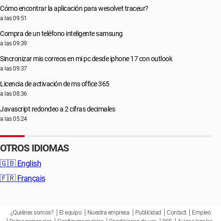
Cómo encontrar la aplicación para wesolvet traceur?
a las 09:51
Compra de un teléfono inteligente samsung
a las 09:39
Sincronizar mis correos en mi pc desde iphone 17 con outlook
a las 09:37
Licencia de activación de ms office 365
a las 08:36
Javascript redondeo a 2 cifras decimales
a las 05:24
OTROS IDIOMAS
🇬🇧
English
🇫🇷
Français
¿Quiénes somos?
El equipo
Nuestra empresa
Publicidad
Contact
Empleo