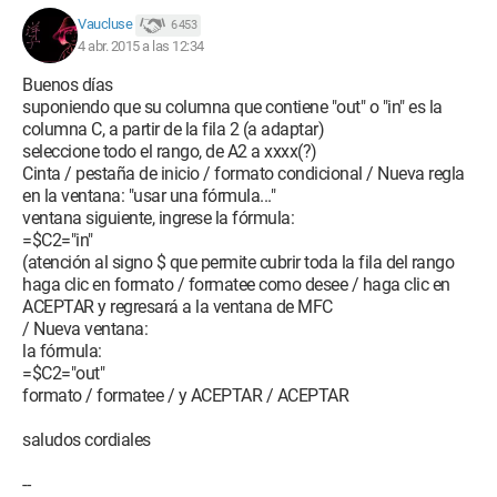
Vaucluse
6 453
4 abr. 2015 a las 12:34
Buenos días
suponiendo que su columna que contiene "out" o "in" es la
columna C, a partir de la fila 2 (a adaptar)
seleccione todo el rango, de A2 a xxxx(?)
Cinta / pestaña de inicio / formato condicional / Nueva regla
en la ventana: "usar una fórmula..."
ventana siguiente, ingrese la fórmula:
=$C2="in"
(atención al signo $ que permite cubrir toda la fila del rango
haga clic en formato / formatee como desee / haga clic en
ACEPTAR y regresará a la ventana de MFC
/ Nueva ventana:
la fórmula:
=$C2="out"
formato / formatee / y ACEPTAR / ACEPTAR
saludos cordiales
--