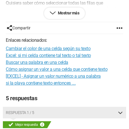
Quisiera saber cómo seleccionar todas las filas que
contengan en la tercera columna "out" o "in" para cambiar la
Mostrar más
fuente de uno de un color y el otro de otro.
Simplemente no cambiar "out" o "in" de un color, sino toda la
Compartir
fila que los contenga.
Enlaces relacionados:
Dado que tengo MUCHAS filas, me gustaría no hacerlo fila
Cambiar el color de una celda según su texto
por fila...
Excel: si mi celda contiene tal texto o tal texto
¡Gracias de antemano!
Buscar una palabra en una celda
Cómo asignar un valor a una celda que contiene texto
[EXCEL] - Asignar un valor numérico a una palabra
si la playa contiene texto entonces ....
5 respuestas
RESPUESTA 1 / 5
Mejor respuesta