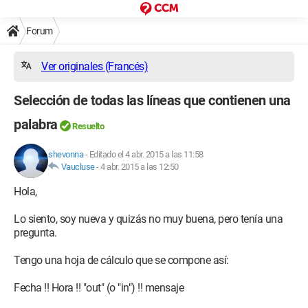
Forum
Ver originales (Francés)
Selección de todas las líneas que contienen una
palabra
Resuelto
shevonna
-
Editado el 4 abr. 2015 a las 11:58
Vaucluse
-
4 abr. 2015 a las 12:50
Hola,
Lo siento, soy nueva y quizás no muy buena, pero tenía una
pregunta.
Tengo una hoja de cálculo que se compone así:
Fecha !! Hora !! "out" (o "in") !! mensaje