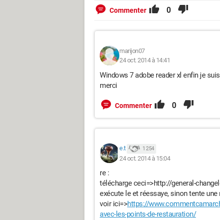
0
Commenter
marijon07
24 oct. 2014 à 14:41
Windows 7 adobe reader xl enfin je suis
merci
0
Commenter
e.t
1 254
24 oct. 2014 à 15:04
re :
télécharge ceci=>http://general-changel
exécute le et réessaye, sinon tente une
voir ici=>
https://www.commentcamarche
avec-les-points-de-restauration/