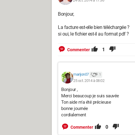
24 oct. 2014 à 17:36
Bonjour,
La facture est-elle bien téléchargée ?
si oui, le fichier est-il au format pdf ?
1
Commenter
marijon07
1
25 oct. 2014 à 08:02
Bonjour ,
Merci beaucoup je suis sauvée
Ton aide m'a été précieuse
bonne journée
cordialement
0
Commenter