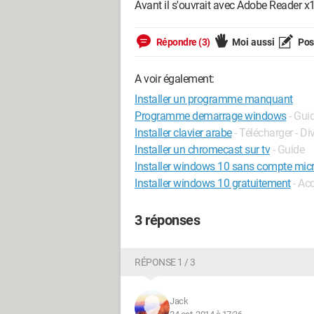
Avant il s'ouvrait avec Adobe Reader x
Répondre (3)
Moi aussi
Pose
A voir également:
Installer un programme manquant
Programme demarrage windows
- Gui
Installer clavier arabe
- Télécharger - Di
Installer un chromecast sur tv
- Guide
Installer windows 10 sans compte mic
Installer windows 10 gratuitement
- Acc
3 réponses
RÉPONSE 1 / 3
Jack