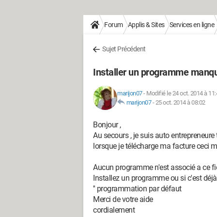
Forum
Applis & Sites
Services en ligne
Sujet Précédent
Installer un programme manq
marijon07
-
Modifié le 24 oct. 2014 à 11
marijon07
-
25 oct. 2014 à 08:02
Bonjour ,
Au secours , je suis auto entrepreneure
lorsque je télécharge ma facture ceci m
Aucun programme n'est associé a ce fich
Installez un programme ou si c'est déjà
'' programmation par défaut
Merci de votre aide
cordialement