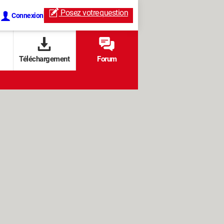
Posez votre
question
Connexion
Téléchargement
Forum