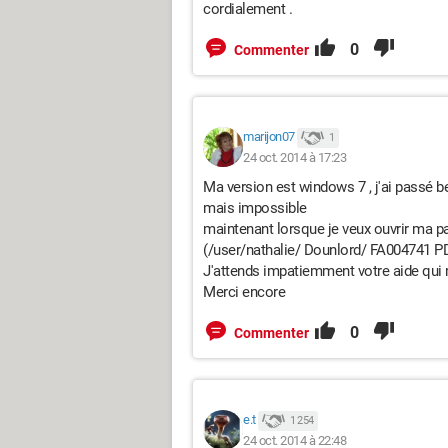
cordialement .
0
Commenter
marijon07
1
24 oct. 2014 à 17:23
Ma version est windows 7 , j'ai passé 
mais impossible
maintenant lorsque je veux ouvrir ma pa
(/user/nathalie/ Dounlord/ FA004741 PD
J'attends impatiemment votre aide qui m
Merci encore
0
Commenter
e.t
1 254
24 oct. 2014 à 22:48