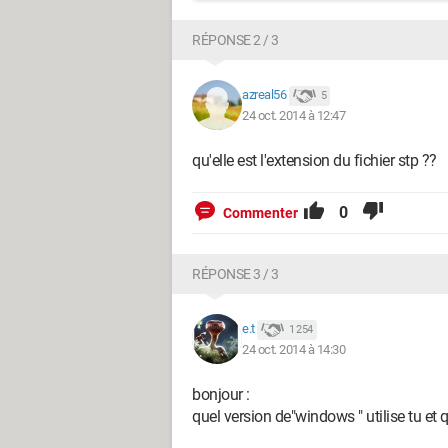
RÉPONSE 2 / 3
azreal56
5
24 oct. 2014 à 12:47
qu'elle est l'extension du fichier stp ??
0
Commenter
RÉPONSE 3 / 3
e.t
1 254
24 oct. 2014 à 14:30
bonjour :
quel version de"windows " utilise tu et 