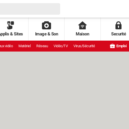
pplis & Sites
Image & Son
Maison
Securité
ux vidéo
Matériel
Réseau
Vidéo/TV
Virus/Sécurité
Emploi