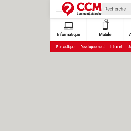
Informatique
Mobile
A
Bureautique
Développement
Internet
Je