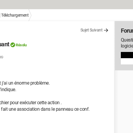
Téléchargement
Foru
Sujet Suivant
Questi
uant
Résolu
logici
:49
 t j'ai un énorme problème.
'indique.
ier pour exécuter cette action .
 fait une association dans le panneau ce conf.