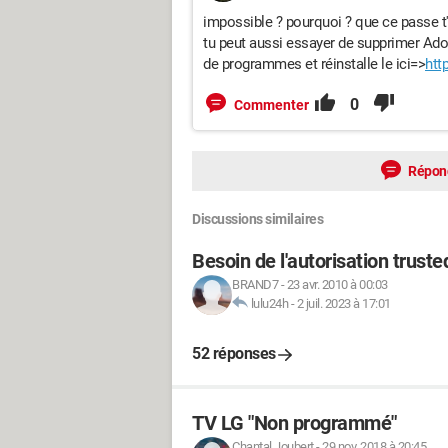
impossible ? pourquoi ? que ce passe t' i
tu peut aussi essayer de supprimer Ado
de programmes et réinstalle le ici=>
htt
0
Commenter
Répon
Discussions similaires
Besoin de l'autorisation truste
BRAND7
-
23 avr. 2010 à 00:03
lulu24h
-
2 juil. 2023 à 17:01
52 réponses
TV LG "Non programmé"
Chantal Joubert
-
29 nov. 2018 à 20:45