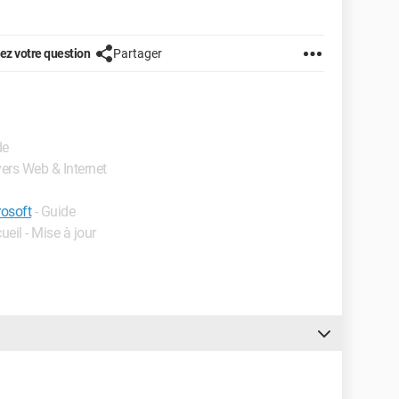
1
z votre question
Partager
de
vers Web & Internet
rosoft
- Guide
ueil - Mise à jour