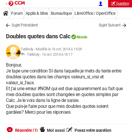
Question
Forum
Applis & Sites
Bureautique
LibreOffice / OpenOffice
Sujet Précédent
Sujet Suivant
Doubles quotes dans Calc
Résolu
Tatilindy
-
Modifié le 16 oct. 2014 à 15:09
Tatilindy -
16 oct. 2014 à 16:17
Bonjour,
Je tape une condition SI dans laquelle je mets du texte entre
doubles quotes dans les champs valeurs_si_vrai et
valeur_si_faux.
Et j'ai une erreur #NOM qui est due apparemment au fait que
mes doubles quotes sont changées en quotes simples par
Calc. Je le vois dans la ligne de saisie.
Que puis-je faire pour que mes doubles quotes soient
gardées? Merci pour les réponses
Répondre (1)
Moi aussi
Posez votre question