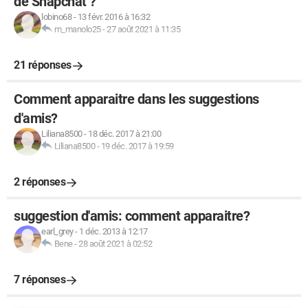
de Snapchat ?
lobino68
-
13 févr. 2016 à 16:32
m_manolo25
-
27 août 2021 à 11:35
21 réponses
Comment apparaitre dans les suggestions
d'amis?
Liliana8500
-
18 déc. 2017 à 21:00
Liliana8500
-
19 déc. 2017 à 19:59
2 réponses
suggestion d'amis: comment apparaitre?
earl_grey
-
1 déc. 2013 à 12:17
Bene
-
28 août 2021 à 02:52
7 réponses