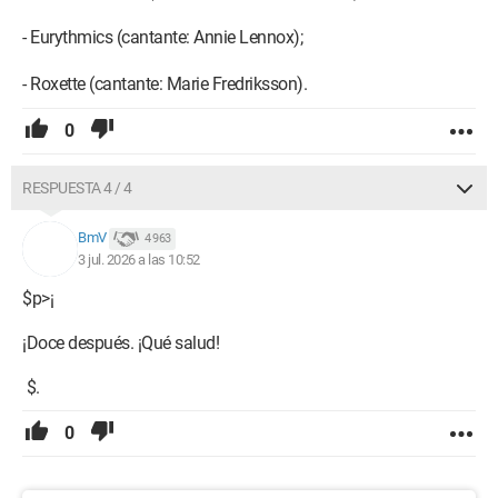
- Eurythmics (cantante: Annie Lennox);
- Roxette (cantante: Marie Fredriksson).
0
RESPUESTA 4 / 4
BmV
4 963
3 jul. 2026 a las 10:52
$p>¡
¡Doce después. ¡Qué salud!
$.
0