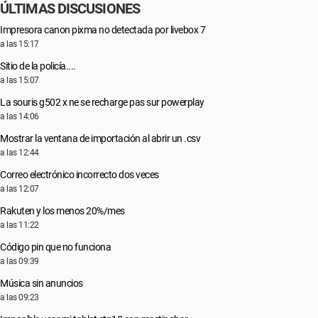
ÚLTIMAS DISCUSIONES
Impresora canon pixma no detectada por livebox 7
a las 15:17
Sitio de la policía....
a las 15:07
La souris g502 x ne se recharge pas sur powerplay
a las 14:06
Mostrar la ventana de importación al abrir un .csv
a las 12:44
Correo electrónico incorrecto dos veces
a las 12:07
Rakuten y los menos 20%/mes
a las 11:22
Código pin que no funciona
a las 09:39
Música sin anuncios
a las 09:23