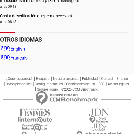
Imposible usar mi tablet ctp18 con meetingbar
a las 09:18
Casilla de verificación que permanece vacía
a las 08:48
OTROS IDIOMAS
🇬🇧
English
🇫🇷
Français
¿Quiénes somos?
El equipo
Nuestra empresa
Publicidad
Contact
Empleo
Datos personales
Configurar cookies
Condiciones de uso
RSS
Avisos legales
Groupe Figaro
©2025 CCM Benchmark