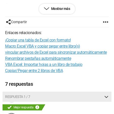
Gracias
Mostrar más
Configuración:
Windows 7 / Firefox 31.0
Compartir
Enlaces relacionados:
¡Copiar una tabla de Excel con formato!
Macro Excel VBA y copiar pegar entre libro(s)
vincular archivos de Excel para sincronizar automáticamente
Renombrar pestañas automáticamente
VBA Excel: Importar hojas a un libro de trabajo
Copiar/Pegar entre 2 libros de VBA
7 respuestas
RESPUESTA 1 / 7
Mejor respuesta