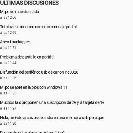
ÚLTIMAS DISCUSIONES
Mi pc no muestra nada
a las 12:06
Totalav en mi correo como un mensaje postal
a las 12:05
Aoemi backupper
a las 11:51
Problema de pantalla en portátil
a las 11:44
Disfunción del periférico usb de canon ir c3326i
a las 11:36
Mi pc se abre en la bios con windows 11
a las 11:35
Muchos fais proponen una suscripción de 2€ y la tarjeta de 1€
a las 11:27
Hola, he leído archivos de audio en una memoria usb pero que
a las 11:20
Desarrollo del explorador automático?