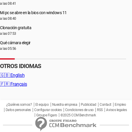
a las 08:41
Mi pc se abre en la bios con windows 11
a las 08:40
Clonación gratuita
a las 07:53
Qué cámara elegir
a las 05:56
OTROS IDIOMAS
🇬🇧
English
🇫🇷
Français
¿Quiénes somos?
El equipo
Nuestra empresa
Publicidad
Contact
Empleo
Datos personales
Configurar cookies
Condiciones de uso
RSS
Avisos legales
Groupe Figaro
©2025 CCM Benchmark