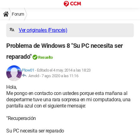
Forum
Ver originales (Francés)
Problema de Windows 8 "Su PC necesita ser
reparado"
Resuelto
Plow01
-
Editado el 4 may. 2014 a las 18:23
Arnold -
7 ago. 2020 a las 11:16
Hola,
Me pongo en contacto con ustedes porque esta mañana al
despertarme tuve una rara sorpresa en mi computadora, una
pantalla azul con el siguiente mensaje:
"Recuperación
Su PC necesita ser reparado