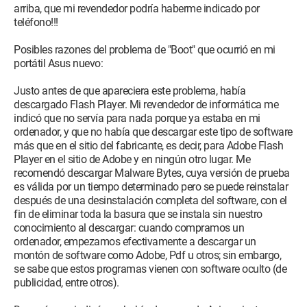
arriba, que mi revendedor podría haberme indicado por
teléfono!!!
- Reparación automática: " La reparación automática no pudo
reparar su PC
Posibles razones del problema de "Boot" que ocurrió en mi
portátil Asus nuevo:
Luego intenté reinstalar Windows 8 haciendo clic en " Instalar
ahora " y no en " reparar el ordenador " y una vez más un
Justo antes de que apareciera este problema, había
problema:
descargado Flash Player. Mi revendedor de informática me
indicó que no servía para nada porque ya estaba en mi
" Cargar un controlador
ordenador, y que no había que descargar este tipo de software
más que en el sitio del fabricante, es decir, para Adobe Flash
Su computadora necesita un controlador de medio que falta.
Player en el sitio de Adobe y en ningún otro lugar. Me
Puede ser un controlador de disco DVD, disco USB o disco
recomendó descargar Malware Bytes, cuya versión de prueba
duro. Si tiene un CD, DVD o una unidad flash USB que
es válida por un tiempo determinado pero se puede reinstalar
contenga el controlador, insértelo ahora. "
después de una desinstalación completa del software, con el
fin de eliminar toda la basura que se instala sin nuestro
Así que aquí estoy, realmente necesitaría ayuda, llevo con este
conocimiento al descargar: cuando compramos un
problema desde esta mañana y es imposible encontrar una
ordenador, empezamos efectivamente a descargar un
solución, especialmente porque ya no puedo usar mi
montón de software como Adobe, Pdf u otros; sin embargo,
computadora.
se sabe que estos programas vienen con software oculto (de
publicidad, entre otros).
Gracias de antemano.