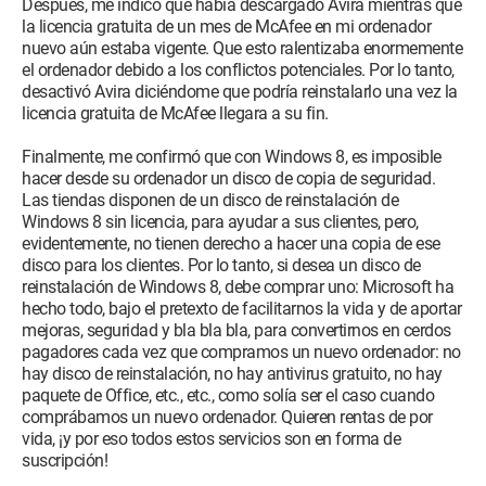
Después, me indicó que había descargado Avira mientras que
Configuración:
iPad / Safari 1.0
la licencia gratuita de un mes de McAfee en mi ordenador
nuevo aún estaba vigente. Que esto ralentizaba enormemente
el ordenador debido a los conflictos potenciales. Por lo tanto,
desactivó Avira diciéndome que podría reinstalarlo una vez la
licencia gratuita de McAfee llegara a su fin.
Finalmente, me confirmó que con Windows 8, es imposible
hacer desde su ordenador un disco de copia de seguridad.
Las tiendas disponen de un disco de reinstalación de
Windows 8 sin licencia, para ayudar a sus clientes, pero,
evidentemente, no tienen derecho a hacer una copia de ese
disco para los clientes. Por lo tanto, si desea un disco de
reinstalación de Windows 8, debe comprar uno: Microsoft ha
hecho todo, bajo el pretexto de facilitarnos la vida y de aportar
mejoras, seguridad y bla bla bla, para convertirnos en cerdos
pagadores cada vez que compramos un nuevo ordenador: no
hay disco de reinstalación, no hay antivirus gratuito, no hay
paquete de Office, etc., etc., como solía ser el caso cuando
comprábamos un nuevo ordenador. Quieren rentas de por
vida, ¡y por eso todos estos servicios son en forma de
suscripción!