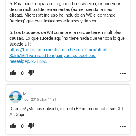
5. Para hacer copias de seguridad del sistema, disponemos
de una multitud de herramientas (aomei siendo la más
eficaz). Microsoft incluso ha incluido en W8 el comando
"recimg" que crea imágenes eficaces y fiables.
6. Los bloqueos de W8 durante el arranque tienen múltiples
causas. Lo que sucede aquí no tiene nada que ver con lo que
sucede allí:
https://forums.commentcamarche.net/forum/affich-
30567564-you-need-to-repair-your-pc-boot-bcd-
heeeelp#p32218895
0
lila
4 oct. 2015 a las 11:31
¡Gracias! ¡Me has salvado, mi tecla F9 no funcionaba sin Ctrl
Alt Supr!
0