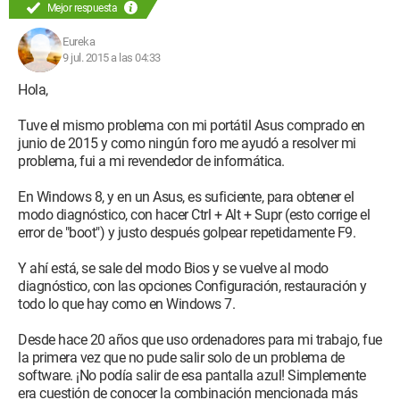
seleccioné CD/DVD y luego F10 guardar para acceder a mi
Mejor respuesta
CD de instalación.
Al llegar a la pantalla de inicio del CD de instalación de
Eureka
Windows 8, después de un buen minuto selecciono " Mi
9 jul. 2015 a las 04:33
idioma: francés ", luego el idioma a instalar, el formato horario
Hola,
y el teclado, luego reparar el ordenador y varias opciones se
me presentan:
Tuve el mismo problema con mi portátil Asus comprado en
junio de 2015 y como ningún foro me ayudó a resolver mi
- Actualizar su PC que me dice: " La unidad donde está
problema, fui a mi revendedor de informática.
instalado Windows está bloqueada. Desbloquee la unidad y
vuelva a intentarlo " ( Imposible encontrar una solución )
En Windows 8, y en un Asus, es suficiente, para obtener el
modo diagnóstico, con hacer Ctrl + Alt + Supr (esto corrige el
- Restablecer su PC que me dice: " No se puede restablecer su
error de "boot") y justo después golpear repetidamente F9.
PC. Falta una partición de unidad requerida." ( tampoco
encontré solución )
Y ahí está, se sale del modo Bios y se vuelve al modo
diagnóstico, con las opciones Configuración, restauración y
Luego opciones avanzadas:
todo lo que hay como en Windows 7.
- Restauración del sistema: " Para utilizar la restauración del
Desde hace 20 años que uso ordenadores para mi trabajo, fue
sistema, debe especificar la instalación de Windows para
la primera vez que no pude salir solo de un problema de
restaurar. Reinicie el ordenador, seleccione un sistema
software. ¡No podía salir de esa pantalla azul! Simplemente
operativo y luego seleccione Restauración del sistema. " ( una
era cuestión de conocer la combinación mencionada más
vez más, sin solución