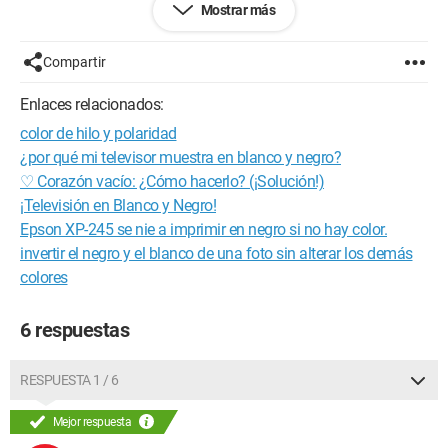
Mostrar más
¿Alguien podría decirme de qué puede venir exactamente el
problema? ¿Cable, ...
Teniendo en cuenta que ya he intentado reiniciar mi televisión
Compartir
sin resultados.
Enlaces relacionados:
Gracias.
color de hilo y polaridad
¿por qué mi televisor muestra en blanco y negro?
♡ Corazón vacío: ¿Cómo hacerlo? (¡Solución!)
¡Televisión en Blanco y Negro!
Epson XP-245 se nie a imprimir en negro si no hay color.
invertir el negro y el blanco de una foto sin alterar los demás
colores
6 respuestas
RESPUESTA 1 / 6
Mejor respuesta