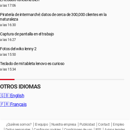
a las 17:06
Piratería de intermarché: datos de cerca de 300,000 clientes en la
naturaleza
a las 16:30
Captura de pantalla en el trabajo
a las 16:27
Fotos del wiko lenny 2
a las 15:50
Teclado de mi tableta lenovo es curioso
a las 15:34
OTROS IDIOMAS
🇬🇧
English
🇫🇷
Français
¿Quiénes somos?
El equipo
Nuestra empresa
Publicidad
Contact
Empleo
Datos personales
Configurar cookies
Condiciones de uso
RSS
Avisos legales