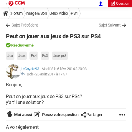
Question
Forum
Image & Son
Jeux vidéo
PS4
Sujet Précédent
Sujet Suivant
Peut on jouer aux jeux de PS3 sur PS4
Résolu/Fermé
Jeu
Jeux
Ps4
Ps3
Jeux ps3
LeCoyote93
-
Modifié le 6 févr. 2014 à 20:08
Bob -
26 août 2017 à 17:57
Bonjour,
Peut on jouer aux jeux de PS3 sur PS4?
y'a t'il une solution?
Moi aussi
Posez votre question
Partager
A voir également: