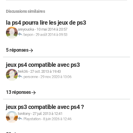
Discussions similaires
la ps4 pourra lire les jeux de ps3
areyouoka
-
10 mai 2014 à 20:57
bepon
-
29 août 2014 à 09:53
5 réponses
jeux ps4 compatible avec ps3
trek36
-
27 oct. 2013 à 19:43
personne
-
29 nov. 2020 à 13:06
13 réponses
jeux ps3 compatible avec ps4 ?
tonitony
-
27 juil. 2013 à 12:41
Playstation
-
8 juin 2026 à 12:46