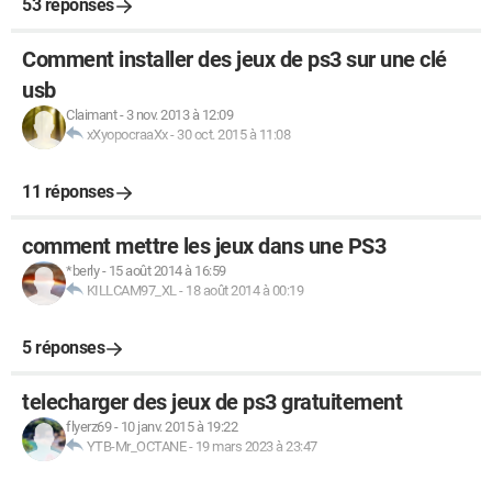
53 réponses
Comment installer des jeux de ps3 sur une clé
usb
Claimant
-
3 nov. 2013 à 12:09
xXyopocraaXx
-
30 oct. 2015 à 11:08
11 réponses
comment mettre les jeux dans une PS3
*berly
-
15 août 2014 à 16:59
KILLCAM97_XL
-
18 août 2014 à 00:19
5 réponses
telecharger des jeux de ps3 gratuitement
flyerz69
-
10 janv. 2015 à 19:22
YTB-Mr_OCTANE
-
19 mars 2023 à 23:47