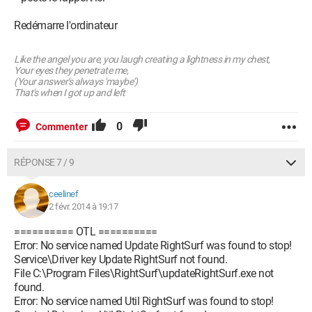
Ligne Supprimée :
user_pref("CT2504091.LanguagePackReloadIntervalMM",
Redémarre l'ordinateur
1440);
Ligne Supprimée :
Like the angel you are, you laugh creating a lightness in my chest,
user_pref("CT2504091.LanguagePackServiceUrl",
Your eyes they penetrate me,
"hxxp://translation.users.conduit.com/Translation.ashx");
(Your answer's always 'maybe')
Ligne Supprimée : user_pref("CT2504091.LastLogin_3.12.2.3",
That's when I got up and left
"Thu May 31 2012 17:31:28 GMT+0200");
Ligne Supprimée : user_pref("CT2504091.LastLogin_3.13.0.6",
0
Commenter
"Mon Jul 16 2012 20:33:48 GMT+0200");
Ligne Supprimée : user_pref("CT2504091.LastLogin_3.14.1.0",
"Thu Aug 23 2012 16:20:26 GMT+0200");
RÉPONSE 7 / 9
Ligne Supprimée : user_pref("CT2504091.LastLogin_3.15.1.0",
"Sun Feb 02 2014 13:27:04 GMT+0100");
ceelinef
Ligne Supprimée : user_pref("CT2504091.LatestVersion",
2 févr. 2014 à 19:17
"3.20.0.4");
Ligne Supprimée : user_pref("CT2504091.Locale", "en-us");
========== OTL ==========
Ligne Supprimée :
Error: No service named Update RightSurf was found to stop!
user_pref("CT2504091.MCDetectTooltipHeight", "83");
Service\Driver key Update RightSurf not found.
Ligne Supprimée :
File C:\Program Files\RightSurf\updateRightSurf.exe not
user_pref("CT2504091.MCDetectTooltipUrl",
found.
"hxxp://@EB_INSTALL_LINK@/rank/tooltip/?version=1");
Error: No service named Util RightSurf was found to stop!