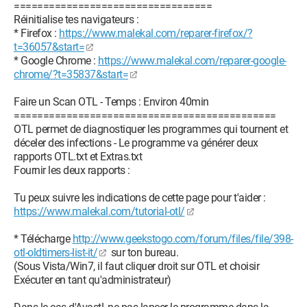
==================================
{1AA60054-57D9-4F99-9A55-D0FBFBE7ECD3}
Réinitialise tes navigateurs :
Clé Supprimée : HKLM\SOFTWARE\Classes\CLSID\
* Firefox :
https://www.malekal.com/reparer-firefox/?
{25A3A431-30BB-47C8-AD6A-E1063801134F}
t=36057&start=
Clé Supprimée : HKLM\SOFTWARE\Classes\CLSID\
* Google Chrome :
https://www.malekal.com/reparer-google-
{4AA46D49-459F-4358-B4D1-169048547C23}
chrome/?t=35837&start=
Clé Supprimée : HKLM\SOFTWARE\Classes\CLSID\
{CC5AD34C-6F10-4CB3-B74A-C2DD4D5060A3}
Faire un Scan OTL - Temps : Environ 40min
Clé Supprimée : HKLM\SOFTWARE\Classes\CLSID\
=============================================
{E7DF6BFF-55A5-4EB7-A673-4ED3E9456D39}
OTL permet de diagnostiquer les programmes qui tournent et
Clé Supprimée : HKLM\SOFTWARE\Classes\Interface\
déceler des infections - Le programme va générer deux
{03E2A1F3-4402-4121-8B35-733216D61217}
rapports OTL.txt et Extras.txt
Clé Supprimée : HKLM\SOFTWARE\Classes\Interface\
Fournir les deux rapports :
{9E3B11F6-4179-4603-A71B-A55F4BCB0BEC}
Clé Supprimée : HKLM\SOFTWARE\Classes\TypeLib\
Tu peux suivre les indications de cette page pour t'aider :
{9C049BA6-EA47-4AC3-AED6-A66D8DC9E1D8}
https://www.malekal.com/tutorial-otl/
Clé Supprimée :
HKCU\Software\Microsoft\Windows\CurrentVersion\Ext\Stat
* Télécharge
http://www.geekstogo.com/forum/files/file/398-
s\{25A3A431-30BB-47C8-AD6A-E1063801134F}
otl-oldtimers-list-it/
sur ton bureau.
Clé Supprimée :
(Sous Vista/Win7, il faut cliquer droit sur OTL et choisir
HKCU\Software\Microsoft\Windows\CurrentVersion\Ext\Sett
Exécuter en tant qu'administrateur)
ings\{25A3A431-30BB-47C8-AD6A-E1063801134F}
Clé Supprimée : HKCU\Software\Microsoft\Internet