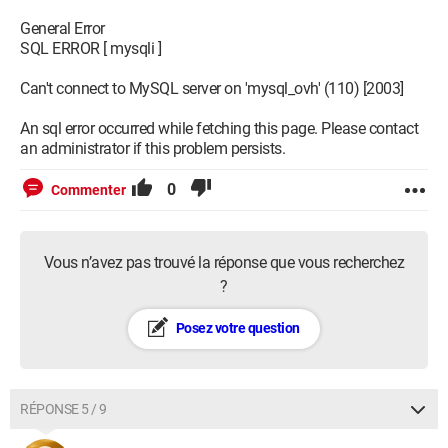
"hxxp://uninstall.users.conduit.com/Uninstall.asmx/RegisterT
General Error
oolbarUninstallation");
SQL ERROR [ mysqli ]
Ligne Supprimée :
user_pref("CT2504091.ALLOW_SHOWING_HIDDEN_TOOLBA
Can't connect to MySQL server on 'mysql_ovh' (110) [2003]
R", false);
Ligne Supprimée : user_pref("CT2504091.AboutPrivacyUrl",
An sql error occurred while fetching this page. Please contact
"hxxp://www.conduit.com/privacy/default.aspx");
an administrator if this problem persists.
Ligne Supprimée :
user_pref("CT2504091.BrowserCompStateIsOpen_12970780
0
Commenter
4829376918", true);
Ligne Supprimée :
user_pref("CT2504091.BrowserCompStateIsOpen_12999055
8296257215", true);
Vous n’avez pas trouvé la réponse que vous recherchez
Ligne Supprimée :
?
user_pref("CT2504091.BrowserCompStateIsOpen_13596342
98000", true);
Posez votre question
Ligne Supprimée :
user_pref("CT2504091.BrowserCompStateIsOpen_13672265
20000", true);
Ligne Supprimée : user_pref("CT2504091.CT2504091",
RÉPONSE 5 / 9
"CT2504091");
Ligne Supprimée : user_pref("CT2504091.CurrentServerDate",