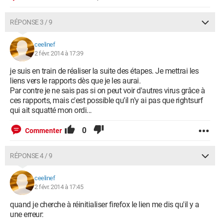
***** [ Navigateurs ] *****
-\\ Internet Explorer v9.0.8112.16526
RÉPONSE 3 / 9
Paramètre Restauré : HKLM\SOFTWARE\Microsoft\Internet
ceelinef
Explorer\Main [Start Page]
2 févr. 2014 à 17:39
Paramètre Restauré : HKLM\SOFTWARE\Microsoft\Internet
Explorer\AboutURls [Tabs]
je suis en train de réaliser la suite des étapes. Je mettrai les
liens vers le rapports dès que je les aurai.
-\\ Mozilla Firefox v26.0 (fr)
Par contre je ne sais pas si on peut voir d'autres virus grâce à
ces rapports, mais c'est possible qu'il n'y ai pas que rightsurf
[ Fichier :
qui ait squatté mon ordi...
C:\Users\Celine\AppData\Roaming\Mozilla\Firefox\Profiles\
1h20injk.default\prefs.js ]
0
Commenter
Ligne Supprimée :
RÉPONSE 4 / 9
user_pref("CT2504091..clientLogIsEnabled", false);
Ligne Supprimée :
user_pref("CT2504091..clientLogServiceUrl",
ceelinef
"hxxp://clientlog.users.conduit.com/ClientDiagnostics.asmx/
2 févr. 2014 à 17:45
ReportDiagnosticsEvent");
quand je cherche à réinitialiser firefox le lien me dis qu'il y a
Ligne Supprimée :
une erreur:
user_pref("CT2504091..uninstallLogServiceUrl",