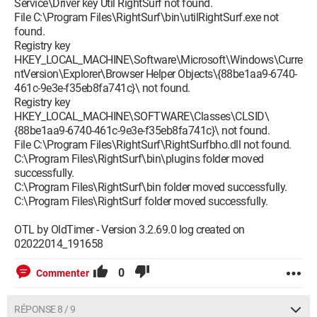
Ligne Supprimée :
Service\Driver key Util RightSurf not found.
user_pref("CT2504091.MCDetectTooltipWidth", "295");
File C:\Program Files\RightSurf\bin\utilRightSurf.exe not
Ligne Supprimée :
found.
user_pref("CT2504091.MyStuffEnabledAtInstallation", true);
Registry key
Ligne Supprimée :
HKEY_LOCAL_MACHINE\Software\Microsoft\Windows\Curre
user_pref("CT2504091.OriginalFirstVersion", "3.12.2.3");
ntVersion\Explorer\Browser Helper Objects\{88be1aa9-6740-
Ligne Supprimée : user_pref("CT2504091.SearchCaption",
461c-9e3e-f35eb8fa741c}\ not found.
"Web Search");
Registry key
Ligne Supprimée :
HKEY_LOCAL_MACHINE\SOFTWARE\Classes\CLSID\
user_pref("CT2504091.SearchFromAddressBarIsInit", true);
{88be1aa9-6740-461c-9e3e-f35eb8fa741c}\ not found.
Ligne Supprimée :
File C:\Program Files\RightSurf\RightSurfbho.dll not found.
user_pref("CT2504091.SearchFromAddressBarUrl",
C:\Program Files\RightSurf\bin\plugins folder moved
"hxxp://search.conduit.com/ResultsExt.aspx?
successfully.
ctid=CT2504091&SearchSource=2&q=");
C:\Program Files\RightSurf\bin folder moved successfully.
Ligne Supprimée :
C:\Program Files\RightSurf folder moved successfully.
user_pref("CT2504091.SearchInNewTabEnabled", true);
Ligne Supprimée :
OTL by OldTimer - Version 3.2.69.0 log created on
user_pref("CT2504091.SearchInNewTabIntervalMM", 1440);
02022014_191658
Ligne Supprimée :
user_pref("CT2504091.SearchInNewTabLastCheckTime",
0
Commenter
"Sun Feb 02 2014 14:28:30 GMT+0100");
Ligne Supprimée :
RÉPONSE 8 / 9
user_pref("CT2504091.SearchInNewTabServiceUrl",