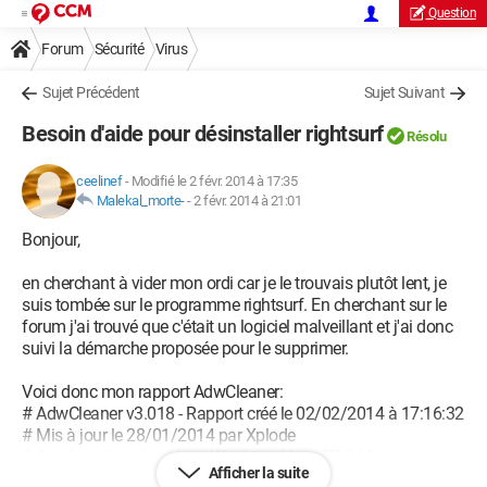
Question
Forum
Sécurité
Virus
Sujet Précédent
Sujet Suivant
Besoin d'aide pour désinstaller rightsurf
Résolu
ceelinef
-
Modifié le 2 févr. 2014 à 17:35
Malekal_morte-
-
2 févr. 2014 à 21:01
Bonjour,
en cherchant à vider mon ordi car je le trouvais plutôt lent, je
suis tombée sur le programme rightsurf. En cherchant sur le
forum j'ai trouvé que c'était un logiciel malveillant et j'ai donc
suivi la démarche proposée pour le supprimer.
Voici donc mon rapport AdwCleaner:
# AdwCleaner v3.018 - Rapport créé le 02/02/2014 à 17:16:32
# Mis à jour le 28/01/2014 par Xplode
# Système d'exploitation : Windows Vista (TM) Home
Afficher la suite
Premium Service Pack 2 (32 bits)