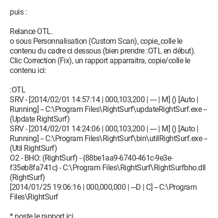
user_pref("CT2504091.HasUserGlobalKeys", true);
puis :
Ligne Supprimée : user_pref("CT2504091.Initialize", true);
Ligne Supprimée :
Relance OTL.
user_pref("CT2504091.InitializeCommonPrefs", true);
o sous Personnalisation (Custom Scan), copie_colle le
Ligne Supprimée :
contenu du cadre ci dessous (bien prendre :OTL en début).
user_pref("CT2504091.InstallationAndCookieDataSentCount",
Clic Correction (Fix), un rapport apparraitra, copie/colle le
3);
contenu ici:
Ligne Supprimée : user_pref("CT2504091.InstallationType",
"Unknown");
:OTL
Ligne Supprimée : user_pref("CT2504091.InstalledDate", "Sat
SRV - [2014/02/01 14:57:14 | 000,103,200 | ---- | M] () [Auto |
May 05 2012 09:36:24 GMT+0200");
Running] -- C:\Program Files\RightSurf\updateRightSurf.exe --
Ligne Supprimée : user_pref("CT2504091.IsGrouping", false);
(Update RightSurf)
Ligne Supprimée : user_pref("CT2504091.IsInitSetupIni", true);
SRV - [2014/02/01 14:24:06 | 000,103,200 | ---- | M] () [Auto |
Ligne Supprimée : user_pref("CT2504091.IsMulticommunity",
Running] -- C:\Program Files\RightSurf\bin\utilRightSurf.exe --
false);
(Util RightSurf)
Ligne Supprimée :
O2 - BHO: (RightSurf) - {88be1aa9-6740-461c-9e3e-
user_pref("CT2504091.IsOpenThankYouPage", true);
f35eb8fa741c} - C:\Program Files\RightSurf\RightSurfbho.dll
Ligne Supprimée :
(RightSurf)
user_pref("CT2504091.IsOpenUninstallPage", true);
[2014/01/25 19:06:16 | 000,000,000 | ---D | C] -- C:\Program
Ligne Supprimée :
Files\RightSurf
user_pref("CT2504091.LanguagePackLastCheckTime", "Sun
Feb 02 2014 14:28:41 GMT+0100");
* poste le rapport ici