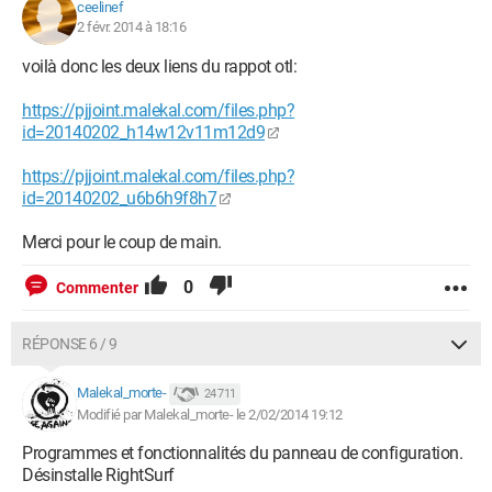
"2-2-2014");
ceelinef
Ligne Supprimée : user_pref("CT2504091.DSInstall", false);
2 févr. 2014 à 18:16
Ligne Supprimée : user_pref("CT2504091.DialogsAlignMode",
voilà donc les deux liens du rappot otl:
"LTR");
Ligne Supprimée :
https://pjjoint.malekal.com/files.php?
user_pref("CT2504091.DialogsGetterLastCheckTime", "Sat
id=20140202_h14w12v11m12d9
Feb 01 2014 14:28:42 GMT+0100");
Ligne Supprimée :
https://pjjoint.malekal.com/files.php?
user_pref("CT2504091.DownloadReferralCookieData", "");
id=20140202_u6b6h9f8h7
Ligne Supprimée : user_pref("CT2504091.FirstServerDate", "5-
5-2012");
Merci pour le coup de main.
Ligne Supprimée : user_pref("CT2504091.FirstTime", true);
Ligne Supprimée : user_pref("CT2504091.FirstTimeFF3", true);
0
Commenter
Ligne Supprimée :
user_pref("CT2504091.FirstTimeHiddenVer", true);
Ligne Supprimée :
RÉPONSE 6 / 9
user_pref("CT2504091.FixPageNotFoundErrors", false);
Ligne Supprimée :
Malekal_morte-
24 711
user_pref("CT2504091.GroupingServerCheckInterval", 1440);
Modifié par Malekal_morte- le 2/02/2014 19:12
Ligne Supprimée : user_pref("CT2504091.GroupingServiceUrl",
"hxxp://grouping.services.conduit.com/");
Programmes et fonctionnalités du panneau de configuration.
Ligne Supprimée : user_pref("CT2504091.HPInstall", false);
Désinstalle RightSurf
Ligne Supprimée :