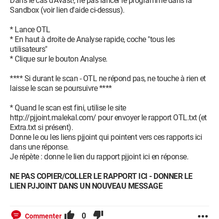
Dans le cas d'Avast!, ne pas lancer le programme dans la
Explorer\SearchScopes\{014DB5FA-EAFB-4592-A95B-
Sandbox (voir lien d'aide ci-dessus).
F44D3EE87FA9}
Clé Supprimée : HKCU\Software\Microsoft\Internet
* Lance OTL
Explorer\SearchScopes\{77AA745B-F4F8-45DA-9B14-
* En haut à droite de Analyse rapide, coche "tous les
61D2D95054C8}
utilisateurs"
Clé Supprimée : HKCU\Software\Microsoft\Internet
* Clique sur le bouton Analyse.
Explorer\SearchScopes\{95B7759C-8C7F-4BF1-B163-
73684A933233}
**** Si durant le scan - OTL ne répond pas, ne touche à rien et
Clé Supprimée : HKLM\SOFTWARE\Microsoft\Internet
laisse le scan se poursuivre ****
Explorer\SearchScopes\{77AA745B-F4F8-45DA-9B14-
61D2D95054C8}
* Quand le scan est fini, utilise le site
Valeur Supprimée : HKLM\SOFTWARE\Microsoft\Internet
http://pjjoint.malekal.com/ pour envoyer le rapport OTL.txt (et
Explorer\Toolbar [{25A3A431-30BB-47C8-AD6A-
Extra.txt si présent).
E1063801134F}]
Donne le ou les liens pjjoint qui pointent vers ces rapports ici
Clé Supprimée : HKCU\Software\Conduit
dans une réponse.
Clé Supprimée : HKCU\Software\IGearSettings
Je répète : donne le lien du rapport pjjoint ici en réponse.
Clé Supprimée : HKCU\Software\InstallCore
Clé Supprimée : HKCU\Software\mysearchdial.com
NE PAS COPIER/COLLER LE RAPPORT ICI - DONNER LE
Clé Supprimée : HKCU\Software\systweak
LIEN PJJOINT DANS UN NOUVEAU MESSAGE
Clé Supprimée :
HKCU\Software\AppDataLow\Software\smartbar
0
Commenter