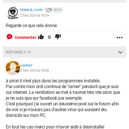
"hxxp://newtab.conduit-hosting.com/newtab/?
ctid=EB_TOOLBAR_ID&UM=UM_ID");
Malekal_morte-
24 711
Ligne Supprimée :
2 févr. 2014 à 19:39
user_pref("CT2504091.SendProtectorDataViaLogin", true);
Regarde ce que cela donne.
Ligne Supprimée :
user_pref("CT2504091.ServiceMapLastCheckTime", "Sun Feb
0
Commenter
02 2014 14:28:32 GMT+0100");
Ligne Supprimée :
user_pref("CT2504091.SettingsLastCheckTime", "Sun Feb 02
RÉPONSE 9 / 9
2014 16:52:39 GMT+0100");
Ligne Supprimée :
ceelinef
user_pref("CT2504091.SettingsLastUpdate", "1391015056");
2 févr. 2014 à 19:45
Ligne Supprimée : user_pref("CT2504091.TBHomePageUrl",
"hxxp://search.conduit.com/?
à priori il n'est plus dans les programmes installés.
ctid=CT2504091&SearchSource=13");
Par contre mon ordi continue de "ramer" pendant que je suis
Ligne Supprimée :
sur internet. La ventilation se met à tourner très vite alors que
user_pref("CT2504091.ToolbarShrinkedFromSetup", false);
je ne suis que sur facebook par exemple.
Ligne Supprimée : user_pref("CT2504091.TrusteLinkUrl",
C'est pourquoi j'ai ouvert un deuxième post sur le forum afin
"hxxp://trust.conduit.com/CT2504091");
de voir si je n'aurais pas d'autres virus qui auraient élu
Ligne Supprimée :
domicile sur mon PC.
user_pref("CT2504091.TrustedApiDomains",
"conduit.com,conduit-hosting.com,conduit-
En tout les cas merci pour m'avoir aidé à desinstaller