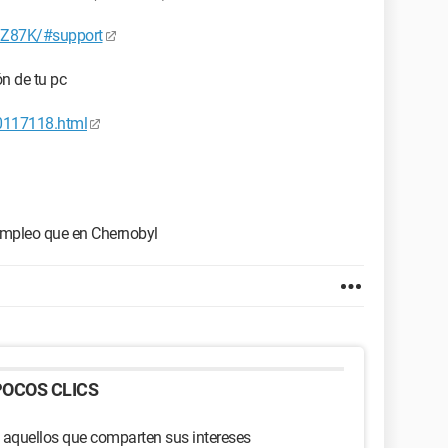
/Z87K/#support
n de tu pc
00117118.html
 empleo que en Chernobyl
OCOS CLICS
 aquellos que comparten sus intereses