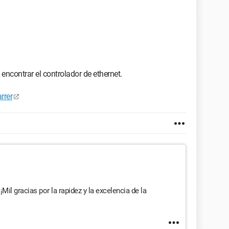
er
https://www.ldlc.com/fr-be/fiche/PB00117118.html
 esta computadora gracias a los consejos de uno de los
oy en Bélgica).
 encontrar el controlador de ethernet.
rrer
Mil gracias por la rapidez y la excelencia de la