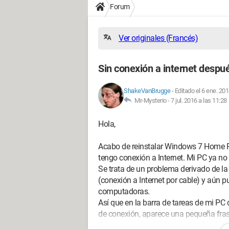
Forum
Ver originales (Francés)
Sin conexión a internet despu
ShakeVanBrugge
-
Editado el 6 ene. 201
Mr-Mysterio -
7 jul. 2016 a las 11:28
Hola,
Acabo de reinstalar Windows 7 Home P
tengo conexión a Internet. Mi PC ya no 
Se trata de un problema derivado de la
(conexión a Internet por cable) y aún 
computadoras.
Así que en la barra de tareas de mi PC
de conexión, aparece una pequeña fras
"No conectado - No hay conexión dispo