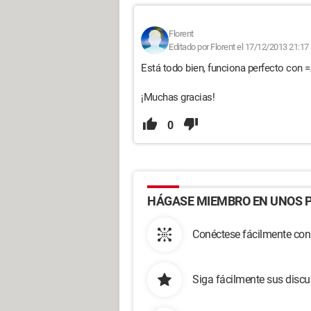
Florent
Editado por Florent el 17/12/2013 21:17
Está todo bien, funciona perfecto con =
¡Muchas gracias!
0
HÁGASE MIEMBRO EN UNOS P
Conéctese fácilmente con
Siga fácilmente sus disc