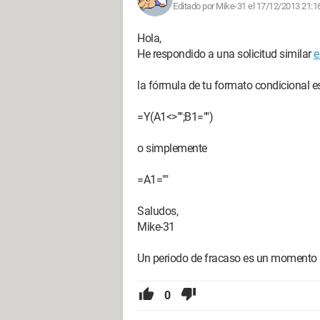
Editado por Mike-31 el 17/12/2013 21:1
Hola,
He respondido a una solicitud similar
e
la fórmula de tu formato condicional e
=Y(A1<>"";B1="")
o simplemente
=A1=""
Saludos,
Mike-31
Un periodo de fracaso es un momento i
0