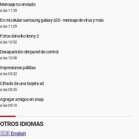
Mensaje no enviado
a las 11:39
En mi celular samsung galaxy s20 - mensaje de virus y más
a las 11:29
Fotos del wiko lenny 2
a las 10:52
Desaparición del panel de control
a las 10:38
Impresiones pálidas
a las 09:32
Cifrado de una tarjeta sd
a las 08:35
Agregar amigos en snap
a las 08:10
OTROS IDIOMAS
🇬🇧
English