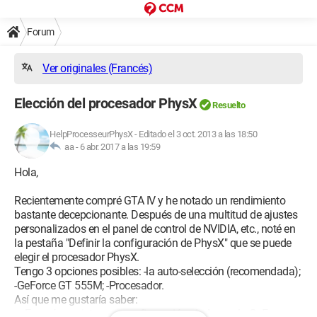
Forum
Ver originales (Francés)
Elección del procesador PhysX
Resuelto
HelpProcesseurPhysX
-
Editado el 3 oct. 2013 a las 18:50
aa -
6 abr. 2017 a las 19:59
Hola,
Recientemente compré GTA IV y he notado un rendimiento
bastante decepcionante. Después de una multitud de ajustes
personalizados en el panel de control de NVIDIA, etc., noté en
la pestaña "Definir la configuración de PhysX" que se puede
elegir el procesador PhysX.
Tengo 3 opciones posibles: -la auto-selección (recomendada);
-GeForce GT 555M; -Procesador.
Así que me gustaría saber:
- ¿En qué consiste esta configuración, dado que la GeForce es