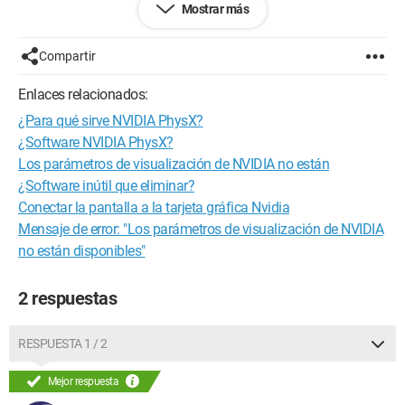
Mostrar más
mi tarjeta gráfica (no sé mucho al respecto) y tengo otra
Intel(R) HD Graphics Fam...? y por lo tanto no veo la relación
con el procesador...?
Compartir
- ¿La selección "procesador" utiliza una tarjeta gráfica? He
leído en un foro que eso desactiva PhysX, ¿es así o utiliza mi
Enlaces relacionados:
segunda tarjeta gráfica?
¿Para qué sirve NVIDIA PhysX?
Mi configuración:
¿Software NVIDIA PhysX?
Asus serie N75SF con Windows 7
Los parámetros de visualización de NVIDIA no están
GeForce GT 555M 2Go dedicados
¿Software inútil que eliminar?
Intel Core i7 2670QM 2.2GHz (y teóricamente hasta 3.10GHz
Conectar la pantalla a la tarjeta gráfica Nvidia
en modo Turbo)
Mensaje de error: "Los parámetros de visualización de NVIDIA
Sistema operativo de 64 bits.
no están disponibles"
¡Gracias por su ayuda!
2 respuestas
RESPUESTA 1 / 2
Mejor respuesta