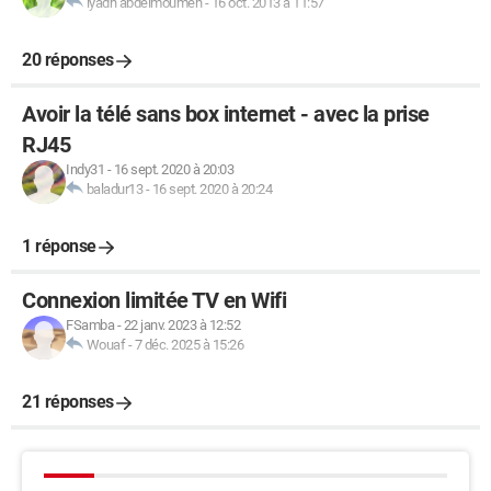
iyadh abdelmoumen
-
16 oct. 2013 à 11:57
20 réponses
Avoir la télé sans box internet - avec la prise
RJ45
Indy31
-
16 sept. 2020 à 20:03
baladur13
-
16 sept. 2020 à 20:24
1 réponse
Connexion limitée TV en Wifi
FSamba
-
22 janv. 2023 à 12:52
Wouaf
-
7 déc. 2025 à 15:26
21 réponses