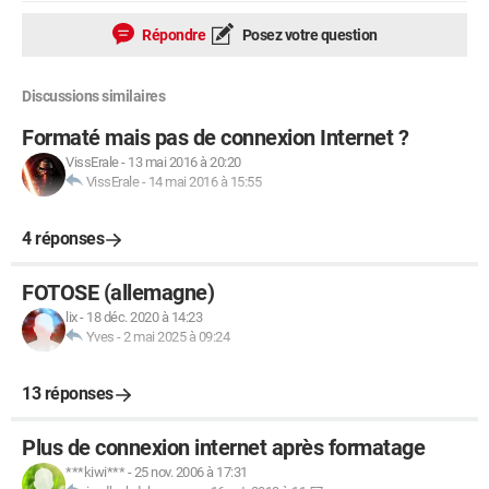
Répondre
Posez votre question
Discussions similaires
Formaté mais pas de connexion Internet ?
VissErale
-
13 mai 2016 à 20:20
VissErale
-
14 mai 2016 à 15:55
4 réponses
FOTOSE (allemagne)
lix
-
18 déc. 2020 à 14:23
Yves
-
2 mai 2025 à 09:24
13 réponses
Plus de connexion internet après formatage
***kiwi***
-
25 nov. 2006 à 17:31