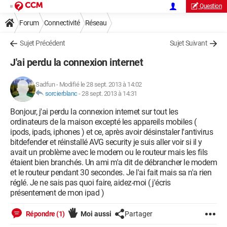
Question
Forum
Connectivité
Réseau
Sujet Précédent
Sujet Suivant
J'ai perdu la connexion internet
Sadfun
-
Modifié le 28 sept. 2013 à 14:02
sorcierblanc
-
28 sept. 2013 à 14:31
Bonjour, j'ai perdu la connexion internet sur tout les
ordinateurs de la maison excepté les appareils mobiles (
ipods, ipads, iphones ) et ce, après avoir désinstaler l'antivirus
bitdefender et réinstallé AVG security je suis aller voir si il y
avait un problème avec le modem ou le routeur mais les fils
étaient bien branchés. Un ami m'a dit de débrancher le modem
et le routeur pendant 30 secondes. Je l'ai fait mais sa n'a rien
réglé. Je ne sais pas quoi faire, aidez-moi ( j'écris
présentement de mon ipad )
Répondre (1)
Moi aussi
Partager