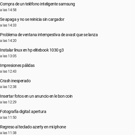
Compra de un teléfono inteligente samsung
a las 14:58
Se apaga y no se reinicia sin cargador
a las 14:33
Problema de ventana intempestiva de avast que se lanza
a las 14:20
Instalar linux en hp elitebook 1030 g3
a las 13:05
Impresiones pálidas
a las 12:43
Crash inesperado
a las 12:38
Insertar fotos en un anuncio en le bon coin
a las 12:29
Fotografía digital: apertura
a las 11:50
Regreso al teclado azerty en mi iphone
a las 11:38