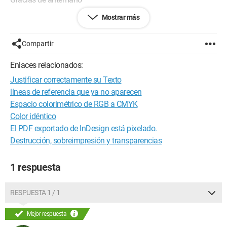
Mostrar más
Configuración:
Mac OS X Lion (10.7.5) / Chrome
28.0.1500.95
Compartir
Enlaces relacionados:
Justificar correctamente su Texto
líneas de referencia que ya no aparecen
Espacio colorimétrico de RGB a CMYK
Color idéntico
El PDF exportado de InDesign está pixelado.
Destrucción, sobreimpresión y transparencias
1 respuesta
RESPUESTA 1 / 1
Mejor respuesta