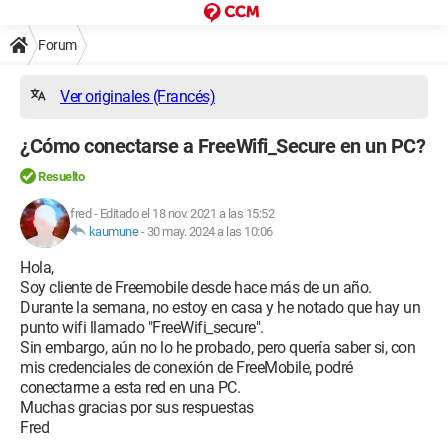
Forum
Ver originales (Francés)
¿Cómo conectarse a FreeWifi_Secure en un PC?
Resuelto
fred
-
Editado el 18 nov. 2021 a las 15:52
kaumune
-
30 may. 2024 a las 10:06
Hola,
Soy cliente de Freemobile desde hace más de un año.
Durante la semana, no estoy en casa y he notado que hay un
punto wifi llamado "FreeWifi_secure".
Sin embargo, aún no lo he probado, pero quería saber si, con
mis credenciales de conexión de FreeMobile, podré
conectarme a esta red en una PC.
Muchas gracias por sus respuestas
Fred