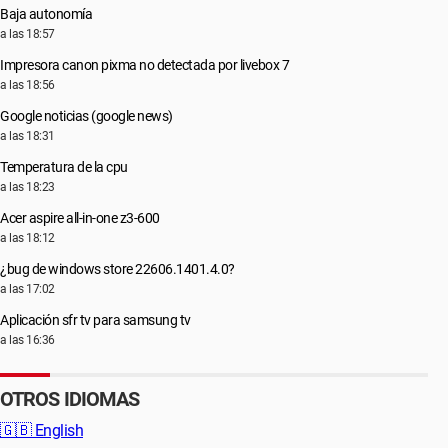
Baja autonomía
a las 18:57
Impresora canon pixma no detectada por livebox 7
a las 18:56
Google noticias (google news)
a las 18:31
Temperatura de la cpu
a las 18:23
Acer aspire all-in-one z3-600
a las 18:12
¿bug de windows store 22606.1401.4.0?
a las 17:02
Aplicación sfr tv para samsung tv
a las 16:36
OTROS IDIOMAS
🇬🇧
English