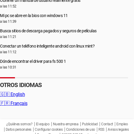
Obtener un manual de usuario realmente gratis
a las 11:52
Mi pc se abre en la bios con windows 11
a las 11:39
Busca sitios de descarga pagados y seguros de películas
a las 11:21
Conectar un teléfono inteligente android con linux mint?
a las 11:12
Dónde encontrar el driver para fs 500 1
a las 10:31
OTROS IDIOMAS
🇬🇧
English
🇫🇷
Français
¿Quiénes somos?
El equipo
Nuestra empresa
Publicidad
Contact
Empleo
Datos personales
Configurar cookies
Condiciones de uso
RSS
Avisos legales