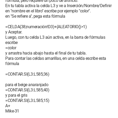
fórmula, pero requiere un poco de artificio.
En tu tabla activa la celda L3 y ve a Inserción/Nombre/Definir
en "nombre en el libro" escribe por ejemplo "color".
en "Se refiere a", pega esta fórmula
=CELDA(38;numeración!D3)+(ALEATORIO()>1)
y Aceptar.
Luego, con tu celda L3 aún activa, en la barra de fórmulas
escribe
=color
y arrastra hacia abajo hasta el final de tu tabla.
Para contar las celdas amarillas, en una celda escribe esta
fórmula
=CONTAR.SI(L3:L585;36)
para el beige anaranjado
=CONTAR.SI(L3:L585;40)
y para el gris
=CONTAR.SI(L3:L585;15)
A+
Mike-31