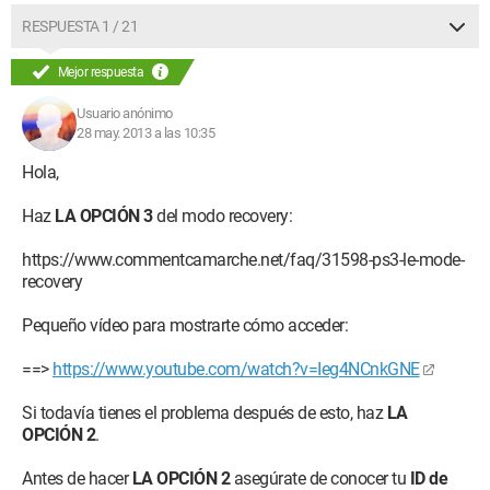
RESPUESTA 1 / 21
Mejor respuesta
Usuario anónimo
28 may. 2013 a las 10:35
Hola,
Haz
LA OPCIÓN 3
del modo recovery:
https://www.commentcamarche.net/faq/31598-ps3-le-mode-
recovery
Pequeño vídeo para mostrarte cómo acceder:
==>
https://www.youtube.com/watch?v=Ieg4NCnkGNE
Si todavía tienes el problema después de esto, haz
LA
OPCIÓN 2
.
Antes de hacer
LA OPCIÓN 2
asegúrate de conocer tu
ID de