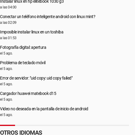
Instalar linux en hp elitebook 1030 g3
a las 04:00
Conectar un teléfono inteligente android con linux mint?
a las 02:09
Imposible instalar linux en un toshiba
a las 01:53
Fotografía digital: apertura
el 5 ago.
Problema de teclado móvil
el 5 ago.
Error de servidor: "uid copy: uid copy failed"
el 5 ago.
Cargador huawei matebook d15
el 5 ago.
Video no deseada en la pantalla de inicio de android
el 5 ago.
OTROS IDIOMAS