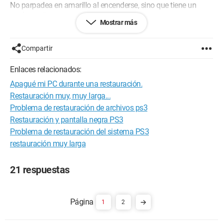
No parpadea en amarillo al encenderse, sino que tiene un
verde continuo.
Mostrar más
Aquí está el mensaje:
Compartir
El sistema de archivos del almacenamiento del sistema está
dañado y se va a restaurar
Enlaces relacionados:
O.K.
Apagué mi PC durante una restauración.
No consigo encontrar el modo de recuperación como se
Restauración muy, muy larga...
indica aquí:
Problema de restauración de archivos ps3
http://www.commentcamarche.net/faq/31598-ps3-le-mode-
Restauración y pantalla negra PS3
recovery#q=ps3+restauration+impossible
Problema de restauración del sistema PS3
restauración muy larga
Gracias
21 respuestas
1
2