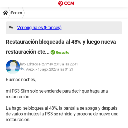
Forum
Ver originales (Francés)
Restauración bloqueada al 48% y luego nueva
restauración etc...
Resuelto
hyt
-
Editado el 27 may. 2013 a las 22:41
Arezki -
15 ago. 2023 a las 01:21
Buenas noches,
mi PS3 Slim solo se enciende para decir que haga una
restauración.
La hago, se bloquea al 48%, la pantalla se apaga y después
de varios minutos la PS3 se reinicia y propone de nuevo una
restauración.