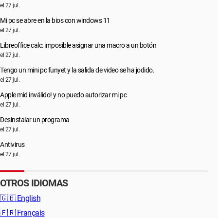
el 27 jul.
Mi pc se abre en la bios con windows 11
el 27 jul.
Libreoffice calc: imposible asignar una macro a un botón
el 27 jul.
Tengo un mini pc funyet y la salida de video se ha jodido.
el 27 jul.
Apple mid inválido! y no puedo autorizar mi pc
el 27 jul.
Desinstalar un programa
el 27 jul.
Antivirus
el 27 jul.
OTROS IDIOMAS
🇬🇧
English
🇫🇷
Français